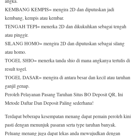
angka.
KEMBANG KEMPIS= mengira 2D dan diputuskan jadi
kembang, kempis atau kembar.
TENGAH TEPI= menerka 2D dan dikukuhkan sebagai tengah
atau pinggir.
SILANG HOMO= mengira 2D dan diputuskan sebagai silang
atau homo.
TOGEL SHIO= menerka tanda shio di mana angkanya tertulis di
result togel.
TOGEL DASAR= mengira di antara besar dan kecil atau taruhan
ganjil genap.
Peroleh Pelayanan Pasang Taruhan Situs BO Deposit QR, Ini
Metode Daftar Dan Deposit Paling sederhana!
Terdapat beberapa kesempatan menang dapat pemain peroleh kini
pasti dengan menunjuk pasaran serta type taruhan banyak.
Peluang menang juga dapat lekas anda mewujudkan dengan