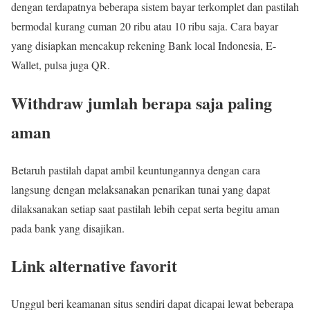
dengan terdapatnya beberapa sistem bayar terkomplet dan pastilah
bermodal kurang cuman 20 ribu atau 10 ribu saja. Cara bayar
yang disiapkan mencakup rekening Bank local Indonesia, E-
Wallet, pulsa juga QR.
Withdraw jumlah berapa saja paling
aman
Betaruh pastilah dapat ambil keuntungannya dengan cara
langsung dengan melaksanakan penarikan tunai yang dapat
dilaksanakan setiap saat pastilah lebih cepat serta begitu aman
pada bank yang disajikan.
Link alternative favorit
Unggul beri keamanan situs sendiri dapat dicapai lewat beberapa