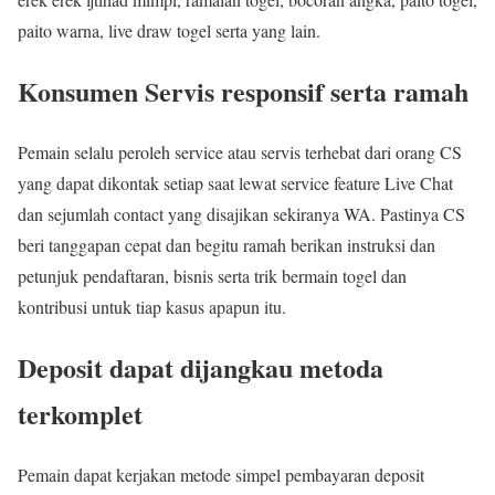
paito warna, live draw togel serta yang lain.
Konsumen Servis responsif serta ramah
Pemain selalu peroleh service atau servis terhebat dari orang CS
yang dapat dikontak setiap saat lewat service feature Live Chat
dan sejumlah contact yang disajikan sekiranya WA. Pastinya CS
beri tanggapan cepat dan begitu ramah berikan instruksi dan
petunjuk pendaftaran, bisnis serta trik bermain togel dan
kontribusi untuk tiap kasus apapun itu.
Deposit dapat dijangkau metoda
terkomplet
Pemain dapat kerjakan metode simpel pembayaran deposit