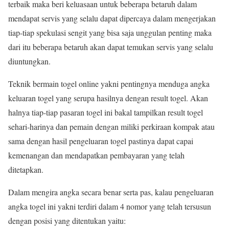
terbaik maka beri keluasaan untuk beberapa betaruh dalam
mendapat servis yang selalu dapat dipercaya dalam mengerjakan
tiap-tiap spekulasi sengit yang bisa saja unggulan penting maka
dari itu beberapa betaruh akan dapat temukan servis yang selalu
diuntungkan.
Teknik bermain togel online yakni pentingnya menduga angka
keluaran togel yang serupa hasilnya dengan result togel. Akan
halnya tiap-tiap pasaran togel ini bakal tampilkan result togel
sehari-harinya dan pemain dengan miliki perkiraan kompak atau
sama dengan hasil pengeluaran togel pastinya dapat capai
kemenangan dan mendapatkan pembayaran yang telah
ditetapkan.
Dalam mengira angka secara benar serta pas, kalau pengeluaran
angka togel ini yakni terdiri dalam 4 nomor yang telah tersusun
dengan posisi yang ditentukan yaitu: