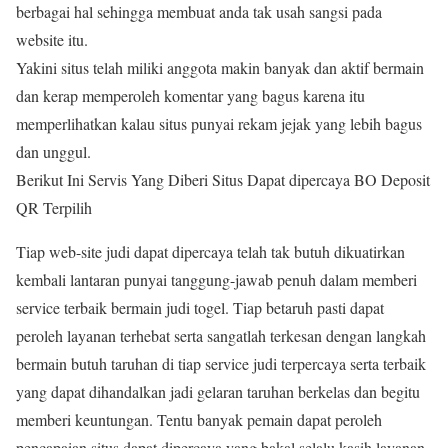
berbagai hal sehingga membuat anda tak usah sangsi pada
website itu.
Yakini situs telah miliki anggota makin banyak dan aktif bermain
dan kerap memperoleh komentar yang bagus karena itu
memperlihatkan kalau situs punyai rekam jejak yang lebih bagus
dan unggul.
Berikut Ini Servis Yang Diberi Situs Dapat dipercaya BO Deposit
QR Terpilih
Tiap web-site judi dapat dipercaya telah tak butuh dikuatirkan
kembali lantaran punyai tanggung-jawab penuh dalam memberi
service terbaik bermain judi togel. Tiap betaruh pasti dapat
peroleh layanan terhebat serta sangatlah terkesan dengan langkah
bermain butuh taruhan di tiap service judi terpercaya serta terbaik
yang dapat dihandalkan jadi gelaran taruhan berkelas dan begitu
memberi keuntungan. Tentu banyak pemain dapat peroleh
pencapaian situs dapat dipercaya yang bakal selalu kasih layanan