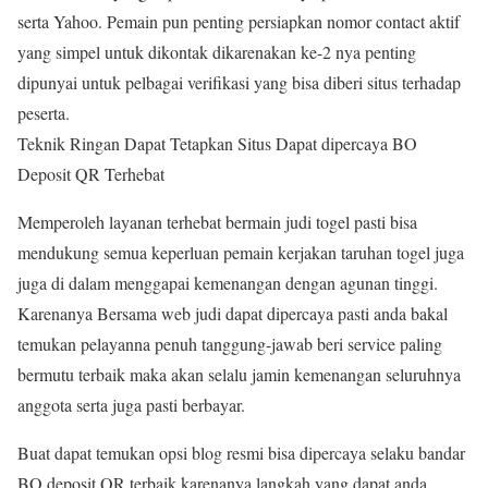
serta Yahoo. Pemain pun penting persiapkan nomor contact aktif
yang simpel untuk dikontak dikarenakan ke-2 nya penting
dipunyai untuk pelbagai verifikasi yang bisa diberi situs terhadap
peserta.
Teknik Ringan Dapat Tetapkan Situs Dapat dipercaya BO
Deposit QR Terhebat
Memperoleh layanan terhebat bermain judi togel pasti bisa
mendukung semua keperluan pemain kerjakan taruhan togel juga
juga di dalam menggapai kemenangan dengan agunan tinggi.
Karenanya Bersama web judi dapat dipercaya pasti anda bakal
temukan pelayanna penuh tanggung-jawab beri service paling
bermutu terbaik maka akan selalu jamin kemenangan seluruhnya
anggota serta juga pasti berbayar.
Buat dapat temukan opsi blog resmi bisa dipercaya selaku bandar
BO deposit QR terbaik karenanya langkah yang dapat anda