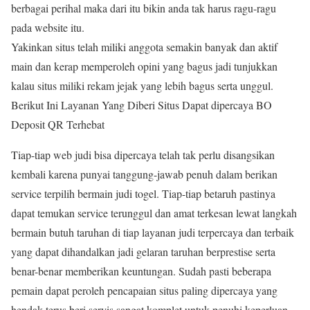
berbagai perihal maka dari itu bikin anda tak harus ragu-ragu
pada website itu.
Yakinkan situs telah miliki anggota semakin banyak dan aktif
main dan kerap memperoleh opini yang bagus jadi tunjukkan
kalau situs miliki rekam jejak yang lebih bagus serta unggul.
Berikut Ini Layanan Yang Diberi Situs Dapat dipercaya BO
Deposit QR Terhebat
Tiap-tiap web judi bisa dipercaya telah tak perlu disangsikan
kembali karena punyai tanggung-jawab penuh dalam berikan
service terpilih bermain judi togel. Tiap-tiap betaruh pastinya
dapat temukan service terunggul dan amat terkesan lewat langkah
bermain butuh taruhan di tiap layanan judi terpercaya dan terbaik
yang dapat dihandalkan jadi gelaran taruhan berprestise serta
benar-benar memberikan keuntungan. Sudah pasti beberapa
pemain dapat peroleh pencapaian situs paling dipercaya yang
hendak terus beri servis sangat komplet untuk penuhi keperluan