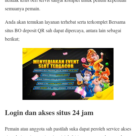
semuanya pemain.
Anda akan temukan layanan terhebat serta terkomplet Bersama
situs BO deposit QR sah dapat dipercaya, antara lain sebagai
berikut;
Login dan akses situs 24 jam
Pemain atau anggota sah pastilah suka dapat peroleh service akses