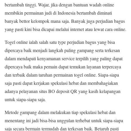
bertambah tinggi. Wajar, jika dengan bantuan wadah online
membikin permainan judi di Indonesia bertambah diminati
banyak bettor kelompok mana saja. Banyak juga perjudian bagus
yang pasti kini bisa dicapai melalui internet atau lewat cara online.
Togel online ialah salah satu type perjudian bagus yang bisa
dipercaya baik menjadi langkah paling gampang serta terkesan
dalam mendapati kenyamanan service terpilih yang paling dapat
dipercaya baik maka pemain dapat temukan layanan terpercaya
dan terbaik dalam taruhan permainan togel online. Siapa-siapa
saja pasti dapat kerjakan spekulasi hebat dan membahagiakan
adanya pelayanan situs BO deposit QR yang kasih kelapangan
untuk siapa-siapa saja.
Metode gampang dalam melakukan tiap spekulasi hebat dan
menentang ini jadi bisa-bisa unggulan terhebat untuk siapa-siapa
saja secara bermain termudah dan terkesan baik. Betaruh pasti