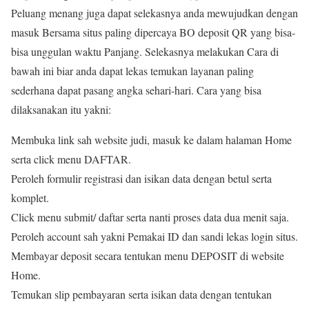
Peluang menang juga dapat selekasnya anda mewujudkan dengan
masuk Bersama situs paling dipercaya BO deposit QR yang bisa-
bisa unggulan waktu Panjang. Selekasnya melakukan Cara di
bawah ini biar anda dapat lekas temukan layanan paling
sederhana dapat pasang angka sehari-hari. Cara yang bisa
dilaksanakan itu yakni:
Membuka link sah website judi, masuk ke dalam halaman Home
serta click menu DAFTAR.
Peroleh formulir registrasi dan isikan data dengan betul serta
komplet.
Click menu submit/ daftar serta nanti proses data dua menit saja.
Peroleh account sah yakni Pemakai ID dan sandi lekas login situs.
Membayar deposit secara tentukan menu DEPOSIT di website
Home.
Temukan slip pembayaran serta isikan data dengan tentukan