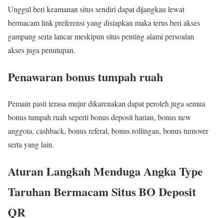
Unggul beri keamanan situs sendiri dapat dijangkau lewat
bermacam link preferensi yang disiapkan maka terus beri akses
gampang serta lancar meskipun situs penting alami persoalan
akses juga penutupan.
Penawaran bonus tumpah ruah
Pemain pasti terasa mujur dikarenakan dapat peroleh juga semua
bonus tumpah ruah seperti bonus deposit harian, bonus new
anggota, cashback, bonus referal, bonus rollingan, bonus turnover
serta yang lain.
Aturan Langkah Menduga Angka Type
Taruhan Bermacam Situs BO Deposit
QR