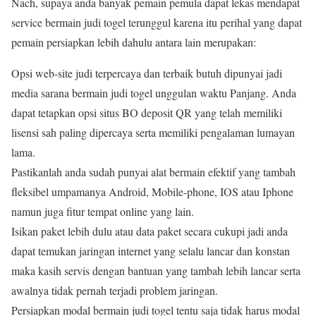
Nach, supaya anda banyak pemain pemula dapat lekas mendapat
service bermain judi togel terunggul karena itu perihal yang dapat
pemain persiapkan lebih dahulu antara lain merupakan:
Opsi web-site judi terpercaya dan terbaik butuh dipunyai jadi
media sarana bermain judi togel unggulan waktu Panjang. Anda
dapat tetapkan opsi situs BO deposit QR yang telah memiliki
lisensi sah paling dipercaya serta memiliki pengalaman lumayan
lama.
Pastikanlah anda sudah punyai alat bermain efektif yang tambah
fleksibel umpamanya Android, Mobile-phone, IOS atau Iphone
namun juga fitur tempat online yang lain.
Isikan paket lebih dulu atau data paket secara cukupi jadi anda
dapat temukan jaringan internet yang selalu lancar dan konstan
maka kasih servis dengan bantuan yang tambah lebih lancar serta
awalnya tidak pernah terjadi problem jaringan.
Persiapkan modal bermain judi togel tentu saja tidak harus modal