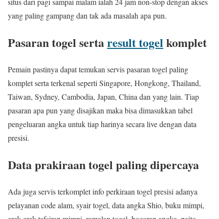
situs dari pagi sampai malam ialah 24 jam non-stop dengan akses
yang paling gampang dan tak ada masalah apa pun.
Pasaran togel serta
result togel
komplet
Pemain pastinya dapat temukan servis pasaran togel paling
komplet serta terkenal seperti Singapore, Hongkong, Thailand,
Taiwan, Sydney, Cambodia, Japan, China dan yang lain. Tiap
pasaran apa pun yang disajikan maka bisa dimasukkan tabel
pengeluaran angka untuk tiap harinya secara live dengan data
presisi.
Data prakiraan togel paling dipercaya
Ada juga servis terkomplet info perkiraan togel presisi adanya
pelayanan code alam, syair togel, data angka Shio, buku mimpi,
erek erek tafsiran mimpi, ramalan togel, bocoran angka, paito