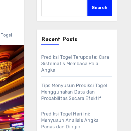
Search
 Togel
Recent Posts
Prediksi Togel Terupdate: Cara
Sistematis Membaca Pola
Angka
Tips Menyusun Prediksi Togel
Menggunakan Data dan
Probabilitas Secara Efektif
Prediksi Togel Hari Ini:
Menyusun Analisis Angka
Panas dan Dingin