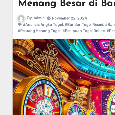
Menang Besar di Ba
By
admin
November 22, 2024
#Analisis Angka Togel
,
#Bandar Togel Resmi
,
#Ban
#Peluang Menang Togel
,
#Penipuan Togel Online
,
#Per