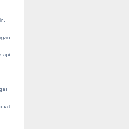
in,
ngan
etapi
gel
buat