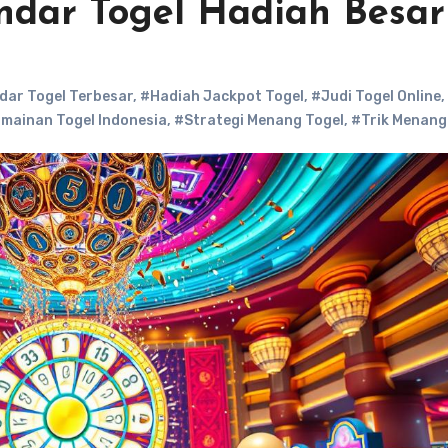
ndar Togel Hadiah Besar
dar Togel Terbesar
,
#Hadiah Jackpot Togel
,
#Judi Togel Online
,
mainan Togel Indonesia
,
#Strategi Menang Togel
,
#Trik Menang