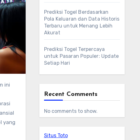
Prediksi Togel Berdasarkan
Pola Keluaran dan Data Historis
Terbaru untuk Menang Lebih
Akurat
Prediksi Togel Terpercaya
untuk Pasaran Populer: Update
Setiap Hari
m ini
Recent Comments
orasi
No comments to show.
ansial
el yang
Situs Toto