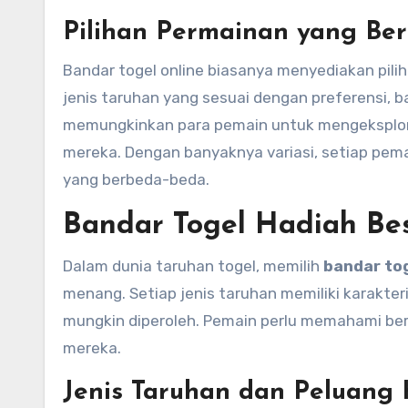
Pilihan Permainan yang Be
Bandar togel online biasanya menyediakan pil
jenis taruhan yang sesuai dengan preferensi, ba
memungkinkan para pemain untuk mengekspl
mereka. Dengan banyaknya variasi, setiap pem
yang berbeda-beda.
Bandar Togel Hadiah Be
Dalam dunia taruhan togel, memilih
bandar to
menang. Setiap jenis taruhan memiliki karakte
mungkin diperoleh. Pemain perlu memahami be
mereka.
Jenis Taruhan dan Peluan