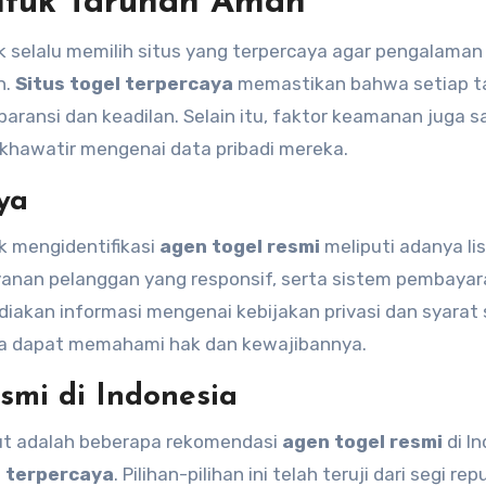
untuk Taruhan Aman
uk selalu memilih situs yang terpercaya agar pengalaman
n.
Situs togel terpercaya
memastikan bahwa setiap t
aransi dan keadilan. Selain itu, faktor keamanan juga 
 khawatir mengenai data pribadi mereka.
aya
k mengidentifikasi
agen togel resmi
meliputi adanya li
layanan pelanggan yang responsif, serta sistem pembaya
diakan informasi mengenai kebijakan privasi dan syarat 
na dapat memahami hak dan kewajibannya.
smi di Indonesia
ut adalah beberapa rekomendasi
agen togel resmi
di I
 terpercaya
. Pilihan-pilihan ini telah teruji dari segi rep