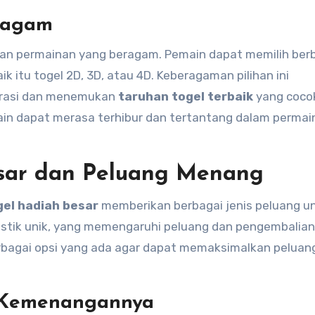
ragam
ihan permainan yang beragam. Pemain dapat memilih ber
ik itu togel 2D, 3D, atau 4D. Keberagaman pilihan ini
orasi dan menemukan
taruhan togel terbaik
yang coco
ain dapat merasa terhibur dan tertantang dalam permai
sar dan Peluang Menang
gel hadiah besar
memberikan berbagai jenis peluang u
ristik unik, yang memengaruhi peluang dan pengembalia
rbagai opsi yang ada agar dapat memaksimalkan peluan
g Kemenangannya