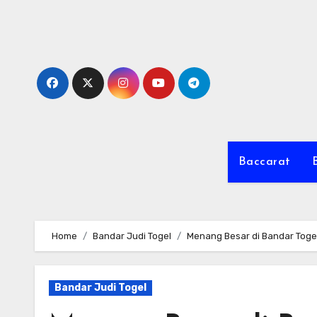
Skip
to
content
Baccarat
Home
Bandar Judi Togel
Menang Besar di Bandar Toge
Bandar Judi Togel