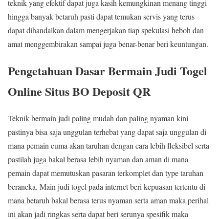
teknik yang efektif dapat juga kasih kemungkinan menang tinggi
hingga banyak betaruh pasti dapat temukan servis yang terus
dapat dihandalkan dalam mengerjakan tiap spekulasi heboh dan
amat menggembirakan sampai juga benar-benar beri keuntungan.
Pengetahuan Dasar Bermain Judi Togel
Online Situs BO Deposit QR
Teknik bermain judi paling mudah dan paling nyaman kini
pastinya bisa saja unggulan terhebat yang dapat saja unggulan di
mana pemain cuma akan taruhan dengan cara lebih fleksibel serta
pastilah juga bakal berasa lebih nyaman dan aman di mana
pemain dapat memutuskan pasaran terkomplet dan type taruhan
beraneka. Main judi togel pada internet beri kepuasan tertentu di
mana betaruh bakal berasa terus nyaman serta aman maka perihal
ini akan jadi ringkas serta dapat beri serunya spesifik maka