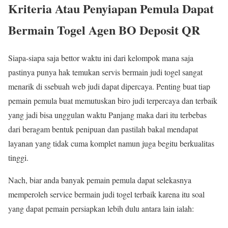
Kriteria Atau Penyiapan Pemula Dapat
Bermain Togel Agen BO Deposit QR
Siapa-siapa saja bettor waktu ini dari kelompok mana saja
pastinya punya hak temukan servis bermain judi togel sangat
menarik di ssebuah web judi dapat dipercaya. Penting buat tiap
pemain pemula buat memutuskan biro judi terpercaya dan terbaik
yang jadi bisa unggulan waktu Panjang maka dari itu terbebas
dari beragam bentuk penipuan dan pastilah bakal mendapat
layanan yang tidak cuma komplet namun juga begitu berkualitas
tinggi.
Nach, biar anda banyak pemain pemula dapat selekasnya
memperoleh service bermain judi togel terbaik karena itu soal
yang dapat pemain persiapkan lebih dulu antara lain ialah: