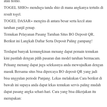
atau homo.
TOGEL SHIO= menduga tanda shio di mana angkanya tertulis di
result togel.
TOGEL DASAR= mengira di antara besar serta kecil atau
taruhan ganjil genap.
Temukan Pelayanan Pasang Taruhan Situs BO Deposit QR,
Berikut ini Langkah Daftar Serta Deposit Paling gampang!
Terdapat banyak kemungkinan menang dapat pemain temukan
kini pastilah dengan pilih pasaran dan model taruhan bermacam.
Peluang menang dapat juga selekasnya anda mewujudkan dengan
masuk Bersama situs bisa dipercaya BO deposit QR yang jadi
bisa unggulan periode Panjang. Lekas melakukan Cara berikut di
bawah ini supaya anda dapat lekas temukan servis paling mudah
dapat pasang angka sehari-hari. Cara yang bisa dikerjakan itu
merupakan: