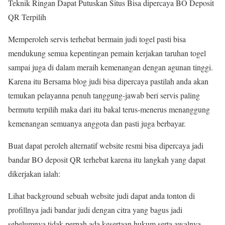
Teknik Ringan Dapat Putuskan Situs Bisa dipercaya BO Deposit
QR Terpilih
Memperoleh servis terhebat bermain judi togel pasti bisa
mendukung semua kepentingan pemain kerjakan taruhan togel
sampai juga di dalam meraih kemenangan dengan agunan tinggi.
Karena itu Bersama blog judi bisa dipercaya pastilah anda akan
temukan pelayanna penuh tanggung-jawab beri servis paling
bermutu terpilih maka dari itu bakal terus-menerus menanggung
kemenangan semuanya anggota dan pasti juga berbayar.
Buat dapat peroleh alternatif website resmi bisa dipercaya jadi
bandar BO deposit QR terhebat karena itu langkah yang dapat
dikerjakan ialah:
Lihat background sebuah website judi dapat anda tonton di
profillnya jadi bandar judi dengan citra yang bagus jadi
sebelumnya tidak pernah ada kesertaan hukum serta awalnya