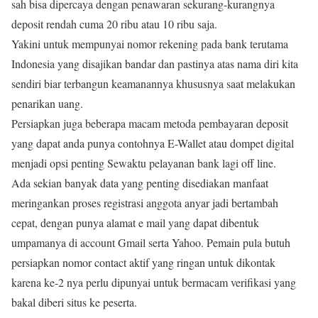
sah bisa dipercaya dengan penawaran sekurang-kurangnya
deposit rendah cuma 20 ribu atau 10 ribu saja.
Yakini untuk mempunyai nomor rekening pada bank terutama
Indonesia yang disajikan bandar dan pastinya atas nama diri kita
sendiri biar terbangun keamanannya khususnya saat melakukan
penarikan uang.
Persiapkan juga beberapa macam metoda pembayaran deposit
yang dapat anda punya contohnya E-Wallet atau dompet digital
menjadi opsi penting Sewaktu pelayanan bank lagi off line.
Ada sekian banyak data yang penting disediakan manfaat
meringankan proses registrasi anggota anyar jadi bertambah
cepat, dengan punya alamat e mail yang dapat dibentuk
umpamanya di account Gmail serta Yahoo. Pemain pula butuh
persiapkan nomor contact aktif yang ringan untuk dikontak
karena ke-2 nya perlu dipunyai untuk bermacam verifikasi yang
bakal diberi situs ke peserta.