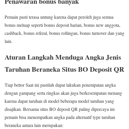
Penawaran bonus banyak
Pemain pasti terasa untung karena dapat peroleh juga semua
bonus meluap seperti bonus deposit harian, bonus new anggota,
cashback, bonus referal, bonus rollingan, bonus turnover dan yang
lain.
Aturan Langkah Menduga Angka Jenis
Taruhan Beraneka Situs BO Deposit QR
Tiap bettor Saat ini pastilah dapat lakukan penempatan angka
dengan gampang serta ringkas akan juga berkesempatan menang
karena dapat taruhan di model beberapa model taruhan yang
disajikan. Bersama situs BO deposit QR paling dipercaya ini
pemain bisa menempatkan angka pada alternatif type taruhan
beraneka antara lain merupakan: