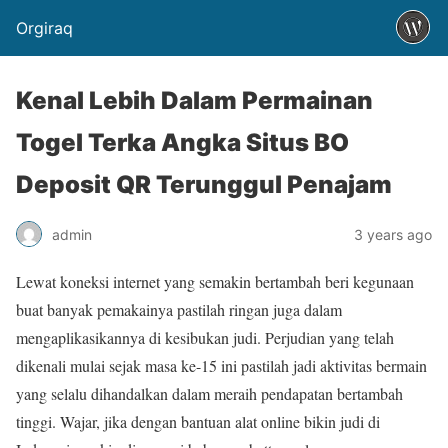
Orgiraq
Kenal Lebih Dalam Permainan
Togel Terka Angka Situs BO
Deposit QR Terunggul Penajam
admin
3 years ago
Lewat koneksi internet yang semakin bertambah beri kegunaan
buat banyak pemakainya pastilah ringan juga dalam
mengaplikasikannya di kesibukan judi. Perjudian yang telah
dikenali mulai sejak masa ke-15 ini pastilah jadi aktivitas bermain
yang selalu dihandalkan dalam meraih pendapatan bertambah
tinggi. Wajar, jika dengan bantuan alat online bikin judi di