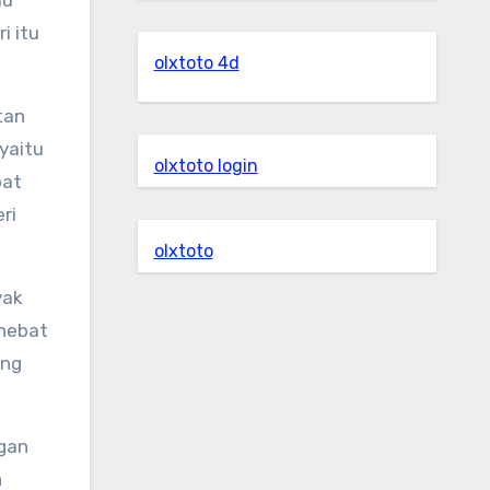
lu
i itu
olxtoto 4d
tan
yaitu
olxtoto login
pat
ri
olxtoto
yak
 hebat
ang
ngan
n