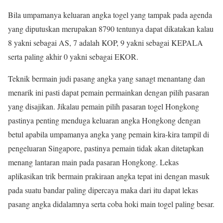
Bila umpamanya keluaran angka togel yang tampak pada agenda
yang diputuskan merupakan 8790 tentunya dapat dikatakan kalau
8 yakni sebagai AS, 7 adalah KOP, 9 yakni sebagai KEPALA
serta paling akhir 0 yakni sebagai EKOR.
Teknik bermain judi pasang angka yang sanagt menantang dan
menarik ini pasti dapat pemain permainkan dengan pilih pasaran
yang disajikan. Jikalau pemain pilih pasaran togel Hongkong
pastinya penting menduga keluaran angka Hongkong dengan
betul apabila umpamanya angka yang pemain kira-kira tampil di
pengeluaran Singapore, pastinya pemain tidak akan ditetapkan
menang lantaran main pada pasaran Hongkong. Lekas
aplikasikan trik bermain prakiraan angka tepat ini dengan masuk
pada suatu bandar paling dipercaya maka dari itu dapat lekas
pasang angka didalamnya serta coba hoki main togel paling besar.