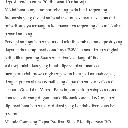
deposit rendah cuma 20 ribu atau 10 ribu saja.
Yakini buat punyai nomor rekening pada bank terpenting
Indonesia yang disiapkan bandar serta pastinya atas nama diri
pribadi supaya terbangun keamanannya terpenting dalam lakukan
penarikan uang.
Persiapkan juga beberapa model teknik pembayaran deposit yang
dapat anda mempunyai contohnya E-Wallet atau dompet digital
jadi pilihan penting Saat service bank sedang off line.
Ada sejumlah data yang butuh dipersiapkan manfaat
mempermudah proses register peserta baru jadi tambah cepat,
dengan punya alamat e-mail yang dapat dibentuk misalkan di
account Gmail dan Yahoo. Pemain pun perlu persiapkan nomor
contact aktif yang ringan untuk dikontak karena ke-2 nya perlu
dipunyai buat beberapa verifikasi yang hendak diberi situs ke
peserta.
Metode Gampang Dapat Pastikan Situs Bisa dipercaya BO