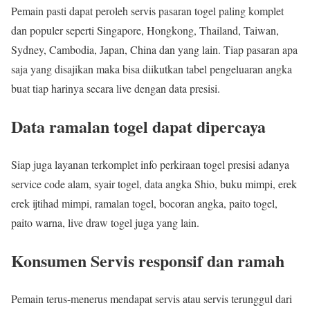
Pemain pasti dapat peroleh servis pasaran togel paling komplet
dan populer seperti Singapore, Hongkong, Thailand, Taiwan,
Sydney, Cambodia, Japan, China dan yang lain. Tiap pasaran apa
saja yang disajikan maka bisa diikutkan tabel pengeluaran angka
buat tiap harinya secara live dengan data presisi.
Data ramalan togel dapat dipercaya
Siap juga layanan terkomplet info perkiraan togel presisi adanya
service code alam, syair togel, data angka Shio, buku mimpi, erek
erek ijtihad mimpi, ramalan togel, bocoran angka, paito togel,
paito warna, live draw togel juga yang lain.
Konsumen Servis responsif dan ramah
Pemain terus-menerus mendapat servis atau servis terunggul dari