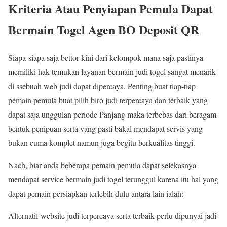
Kriteria Atau Penyiapan Pemula Dapat
Bermain Togel Agen BO Deposit QR
Siapa-siapa saja bettor kini dari kelompok mana saja pastinya
memiliki hak temukan layanan bermain judi togel sangat menarik
di ssebuah web judi dapat dipercaya. Penting buat tiap-tiap
pemain pemula buat pilih biro judi terpercaya dan terbaik yang
dapat saja unggulan periode Panjang maka terbebas dari beragam
bentuk penipuan serta yang pasti bakal mendapat servis yang
bukan cuma komplet namun juga begitu berkualitas tinggi.
Nach, biar anda beberapa pemain pemula dapat selekasnya
mendapat service bermain judi togel terunggul karena itu hal yang
dapat pemain persiapkan terlebih dulu antara lain ialah:
Alternatif website judi terpercaya serta terbaik perlu dipunyai jadi