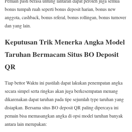
Pemain pasti berasa untung lantaran dapat peroleh juga semua
bonus tumpah ruah seperti bonus deposit harian, bonus new
anggota, cashback, bonus referal, bonus rollingan, bonus turnover
dan yang lain.
Keputusan Trik Menerka Angka Model
Taruhan Bermacam Situs BO Deposit
QR
Tiap bettor Waktu ini pastilah dapat lakukan penempatan angka
secara simpel serta ringkas akan juga berkesempatan menang
dikarenakan dapat taruhan pada tipe sejumlah type taruhan yang
disiapkan. Bersama situs BO deposit QR paling dipercaya ini
pemain bisa memasangkan angka di opsi model taruhan banyak
antara lain merupakan: