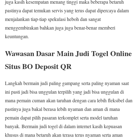
juga kasih kesempatan menang tinggi maka beberapa betaruh
pastinya dapat temukan servis yang terus dapat dipercaya dalam
menjalankan tiap-tiap spekulasi heboh dan sangat
menggembirakan bahkan juga juga benar-benar memberi
keuntungan.
Wawasan Dasar Main Judi Togel Online
Situs BO Deposit QR
Langkah bermain judi paling gampang serta paling nyaman saat
ini pasti jadi bisa unggulan terpilih yang jadi bisa unggulan di
mana pemain cuman akan taruhan dengan cara lebih fleksibel dan
pastinya juga bakal berasa lebih nyaman dan aman di mana
pemain dapat pilih pasaran terkomplet serta model taruhan
banyak. Bermain judi togel di dalam internet kasih kepuasan
khusus di mana betaruh akan terasa terus nyaman serta aman