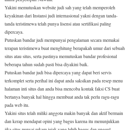
Yakini memutuskan website judi sah yang telah memperoleh
keyakinan dari Instansi judi internasional yakni dengan tanda-
tanda teristimewa telah punya lisensi atau sertifikasi paling
dipercaya.
Putuskan bandar judi mempunyai pengalaman secara memakai
terapan teristimewa buat menghitung berapakah umur dari sebuah
situs atau situs, serta pastinya memutuskan bandar profesional
beberapa tahun sudah pasti bisa diyakini baik.
Putuskan bandar judi bisa dipercaya yang dapat beri servis
terkomplet serta perihal ini dapat anda saksikan pada resep menu
halaman inti situs dan anda bisa mencoba kontak faksi CS buat
bertanya banyak hal hingga membuat anda tak perlu ragu-ragu
pada web itu.
Yakini situs telah miliki anggota makin banyak dan aktif bermain
dan kerap mendapat opini yang bagus karena itu menunjukkan
jika situs punyai rekam jejak yang lebih bagus dan unggul.