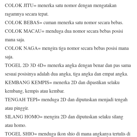
COLOK JITU= menerka satu nomor dengan mengatakan
ragamnya secara tepat.
COLOK BEBAS= cuman menerka satu nomor secara bebas.
COLOK MACAU= menduga dua nomor secara bebas posisi
mana saja.
COLOK NAGA= mengira tiga nomor secara bebas posisi mana
saja.
TOGEL 2D 3D 4D= menerka angka dengan benar dan pas sama
sesuai posisinya adalah dua angka, tiga angka dan empat angka.
KEMBANG KEMPIS= menerka 2D dan dipastikan selaku
kembang, kempis atau kembar.
TENGAH TEPI= menduga 2D dan diputuskan menjadi tengah
atau pinggir.
SILANG HOMO= mengira 2D dan diputuskan selaku silang
atau homo.
TOGEL SHIO= menduga ikon shio di mana angkanya tertulis di