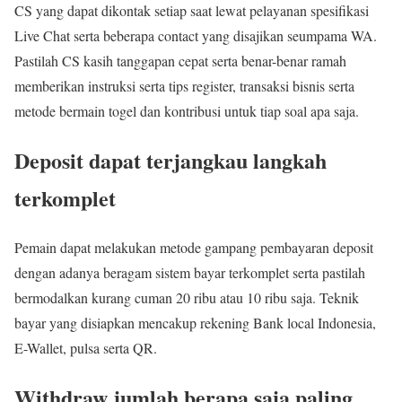
CS yang dapat dikontak setiap saat lewat pelayanan spesifikasi
Live Chat serta beberapa contact yang disajikan seumpama WA.
Pastilah CS kasih tanggapan cepat serta benar-benar ramah
memberikan instruksi serta tips register, transaksi bisnis serta
metode bermain togel dan kontribusi untuk tiap soal apa saja.
Deposit dapat terjangkau langkah
terkomplet
Pemain dapat melakukan metode gampang pembayaran deposit
dengan adanya beragam sistem bayar terkomplet serta pastilah
bermodalkan kurang cuman 20 ribu atau 10 ribu saja. Teknik
bayar yang disiapkan mencakup rekening Bank local Indonesia,
E-Wallet, pulsa serta QR.
Withdraw jumlah berapa saja paling