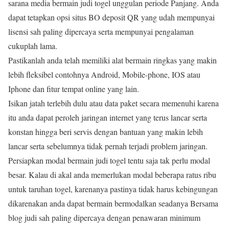
sarana media bermain judi togel unggulan periode Panjang. Anda
dapat tetapkan opsi situs BO deposit QR yang udah mempunyai
lisensi sah paling dipercaya serta mempunyai pengalaman
cukuplah lama.
Pastikanlah anda telah memiliki alat bermain ringkas yang makin
lebih fleksibel contohnya Android, Mobile-phone, IOS atau
Iphone dan fitur tempat online yang lain.
Isikan jatah terlebih dulu atau data paket secara memenuhi karena
itu anda dapat peroleh jaringan internet yang terus lancar serta
konstan hingga beri servis dengan bantuan yang makin lebih
lancar serta sebelumnya tidak pernah terjadi problem jaringan.
Persiapkan modal bermain judi togel tentu saja tak perlu modal
besar. Kalau di akal anda memerlukan modal beberapa ratus ribu
untuk taruhan togel, karenanya pastinya tidak harus kebingungan
dikarenakan anda dapat bermain bermodalkan seadanya Bersama
blog judi sah paling dipercaya dengan penawaran minimum