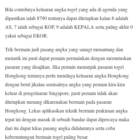
Bila contohnya keluaran angka togel yang ada di agenda yang
dipastikan ialah 8790 tentunya dapat ditetapkan kalau 8 adalah
AS, 7 ialah sebagai KOP, 9 adalah KEPALA serta paling akhir 0
yakni sebagai EKOR.
Trik bermain judi pasang angka yang sanagt menantang dan
menarik ini pasti dapat pemain permainkan dengan memutuskan
pasaran yang disajikan. Jika pemain menunjuk pasaran togel
Hongkong tentunya perlu menduga keluaran angka Hongkong
dengan betul jikalau semisalnya angka yang pemain kira-kira
keluar di pengeluaran Singapore, pasti pemain tidak akan
ditetapkan menang dikarenakan bermain pada pasaran
Hongkong. Lekas aplikasikan teknik bermain prakiraan angka
tepat ini dengan masuk di sebuah bandar dapat dipercaya maka
dari itu dapat lekas pasang angka didalamnya serta coba
keberuntungan bermain togel paling besar.