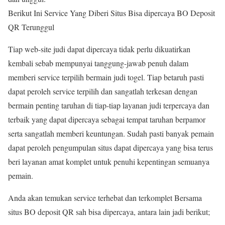
Berikut Ini Service Yang Diberi Situs Bisa dipercaya BO Deposit
QR Terunggul
Tiap web-site judi dapat dipercaya tidak perlu dikuatirkan
kembali sebab mempunyai tanggung-jawab penuh dalam
memberi service terpilih bermain judi togel. Tiap betaruh pasti
dapat peroleh service terpilih dan sangatlah terkesan dengan
bermain penting taruhan di tiap-tiap layanan judi terpercaya dan
terbaik yang dapat dipercaya sebagai tempat taruhan berpamor
serta sangatlah memberi keuntungan. Sudah pasti banyak pemain
dapat peroleh pengumpulan situs dapat dipercaya yang bisa terus
beri layanan amat komplet untuk penuhi kepentingan semuanya
pemain.
Anda akan temukan service terhebat dan terkomplet Bersama
situs BO deposit QR sah bisa dipercaya, antara lain jadi berikut;