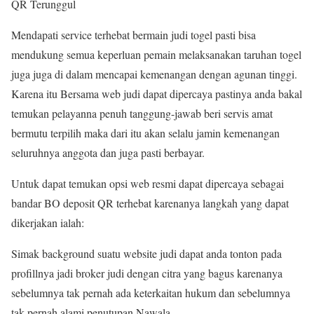
QR Terunggul
Mendapati service terhebat bermain judi togel pasti bisa
mendukung semua keperluan pemain melaksanakan taruhan togel
juga juga di dalam mencapai kemenangan dengan agunan tinggi.
Karena itu Bersama web judi dapat dipercaya pastinya anda bakal
temukan pelayanna penuh tanggung-jawab beri servis amat
bermutu terpilih maka dari itu akan selalu jamin kemenangan
seluruhnya anggota dan juga pasti berbayar.
Untuk dapat temukan opsi web resmi dapat dipercaya sebagai
bandar BO deposit QR terhebat karenanya langkah yang dapat
dikerjakan ialah:
Simak background suatu website judi dapat anda tonton pada
profillnya jadi broker judi dengan citra yang bagus karenanya
sebelumnya tak pernah ada keterkaitan hukum dan sebelumnya
tak pernah alami penutupan Nawala.