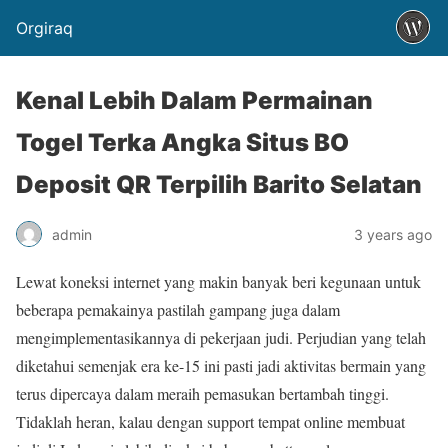
Orgiraq
Kenal Lebih Dalam Permainan
Togel Terka Angka Situs BO
Deposit QR Terpilih Barito Selatan
admin
3 years ago
Lewat koneksi internet yang makin banyak beri kegunaan untuk
beberapa pemakainya pastilah gampang juga dalam
mengimplementasikannya di pekerjaan judi. Perjudian yang telah
diketahui semenjak era ke-15 ini pasti jadi aktivitas bermain yang
terus dipercaya dalam meraih pemasukan bertambah tinggi.
Tidaklah heran, kalau dengan support tempat online membuat