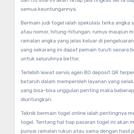
dari itu soal ini akan tetap jadi ringkas serta
semua keuntungannya.
Bermain judi togel ialah spekulasi terka angk
atau nomor, hitung-hitungan, rumus maupun ma
ramalan angka yang jelas keluar di pengeluaran
yang sekarang ini dapat pemain turuti secara 
untuk seluruhnya bettor.
Terlebih lewat servis agen BO deposit QR terp
betaruh dalam memperoleh layanan yang selalu
yang bisa-bisa unggulan penting maka beberapa
diuntungkan.
Teknik bermain togel online ialah pentingnya m
togel. Tentang hal tiap pasaran togel ini akan
punyai ramalan rukun atau sama dengan hasil 