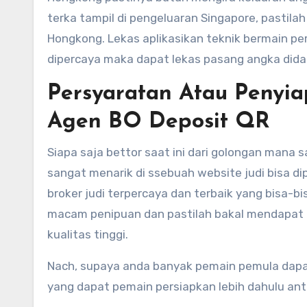
terka tampil di pengeluaran Singapore, pastil
Hongkong. Lekas aplikasikan teknik bermain pe
dipercaya maka dapat lekas pasang angka didal
Persyaratan Atau Penyi
Agen BO Deposit QR
Siapa saja bettor saat ini dari golongan mana 
sangat menarik di ssebuah website judi bisa di
broker judi terpercaya dan terbaik yang bisa-
macam penipuan dan pastilah bakal mendapat 
kualitas tinggi.
Nach, supaya anda banyak pemain pemula dapat 
yang dapat pemain persiapkan lebih dahulu anta