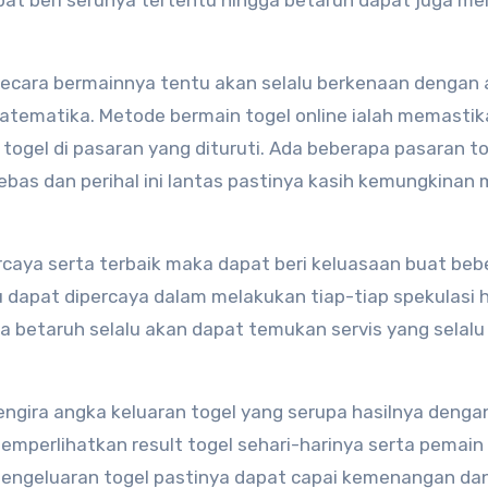
 dapat beri serunya tertentu hingga betaruh dapat juga me
a secara bermainnya tentu akan selalu berkenaan dengan
tematika. Metode bermain togel online ialah memastik
 togel di pasaran yang dituruti. Ada beberapa pasaran t
bebas dan perihal ini lantas pastinya kasih kemungkinan
ercaya serta terbaik maka dapat beri keluasaan buat be
 dapat dipercaya dalam melakukan tiap-tiap spekulasi 
 betaruh selalu akan dapat temukan servis yang selalu
engira angka keluaran togel yang serupa hasilnya dengan
 memperlihatkan result togel sehari-harinya serta pemai
pengeluaran togel pastinya dapat capai kemenangan da