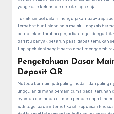
yang kasih keluasaan untuk siapa saja.
Teknik simpel dalam mengerjakan tiap-tiap spe
terhebat buat siapa saja melalui langkah berm
permainkan taruhan perjudian togel denga tri
dari itu banyak betaruh pasti dapat temukan s
tiap spekulasi sengit serta amat menggembir
Pengetahuan Dasar Main 
Deposit QR
Metode bermain judi paling mudah dan paling ny
unggulan di mana pemain cuma bakal taruhan den
nyaman dan aman di mana pemain dapat menunju
judi togel pada internet kasih kepuasan khus