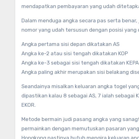
mendapatkan pembayaran yang udah ditetapk
Dalam menduga angka secara pas serta benar, j
nomor yang udah tersusun dengan posisi yang d
Angka pertama sisi depan dikatakan AS
Angka ke-2 atau sisi tengah dikatakan KOP
Angka ke-3 sebagai sisi tengah dikatakan KEP
Angka paling akhir merupakan sisi belakang di
Seandainya misalkan keluaran angka togel yan
dipastikan kalau 8 sebagai AS, 7 ialah sebagai 
EKOR.
Metode bermain judi pasang angka yang sanagt
permainkan dengan memutuskan pasaran yang 
Hongkong pastinya butuh mengira keluaran ang