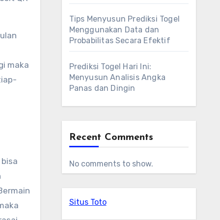
Tips Menyusun Prediksi Togel
Menggunakan Data dan
gulan
Probabilitas Secara Efektif
gi maka
Prediksi Togel Hari Ini:
Menyusun Analisis Angka
tiap-
Panas dan Dingin
Recent Comments
 bisa
No comments to show.
h
 Bermain
Situs Toto
 maka