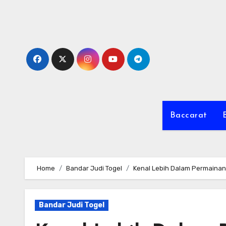
Skip
to
content
Baccarat
Home
Bandar Judi Togel
Kenal Lebih Dalam Permainan 
Bandar Judi Togel