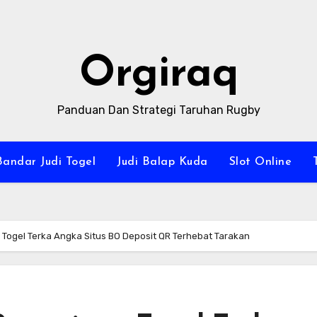
Orgiraq
Panduan Dan Strategi Taruhan Rugby
Bandar Judi Togel
Judi Balap Kuda
Slot Online
Togel Terka Angka Situs BO Deposit QR Terhebat Tarakan