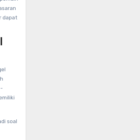
pasaran
r dapat
l
gel
ih
m-
miliki
di soal