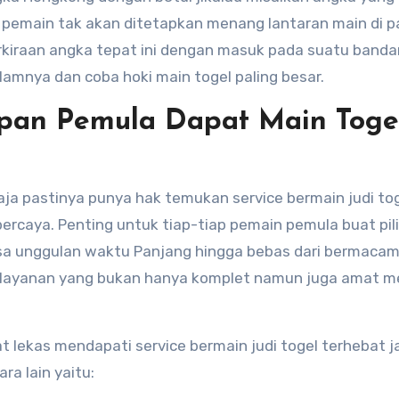
ah pemain tak akan ditetapkan menang lantaran main di 
rkiraan angka tepat ini dengan masuk pada suatu banda
amnya dan coba hoki main togel paling besar.
apan Pemula Dapat Main Toge
saja pastinya punya hak temukan service bermain judi to
percaya. Penting untuk tiap-tiap pemain pemula buat pil
bisa unggulan waktu Panjang hingga bebas dari bermaca
layanan yang bukan hanya komplet namun juga amat me
lekas mendapati service bermain judi togel terhebat ja
ra lain yaitu: