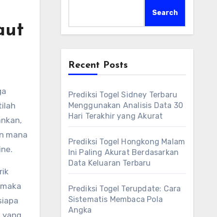
Search
aut
Recent Posts
Prediksi Togel Sidney Terbaru
ilah
Menggunakan Analisis Data 30
Hari Terakhir yang Akurat
ankan,
an mana
Prediksi Togel Hongkong Malam
ine.
Ini Paling Akurat Berdasarkan
Data Keluaran Terbaru
rik
k maka
Prediksi Togel Terupdate: Cara
Sistematis Membaca Pola
siapa
Angka
R yang