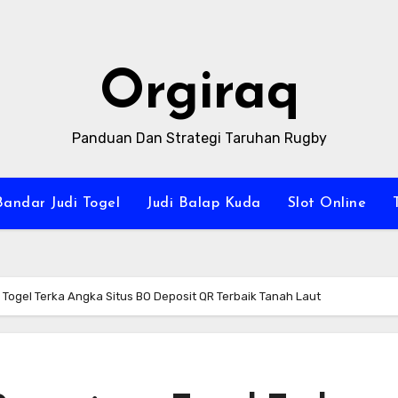
Orgiraq
Panduan Dan Strategi Taruhan Rugby
Bandar Judi Togel
Judi Balap Kuda
Slot Online
Togel Terka Angka Situs BO Deposit QR Terbaik Tanah Laut