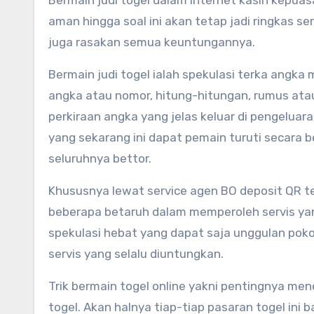
Bermain judi togel dalam internet kasih kepua
aman hingga soal ini akan tetap jadi ringkas s
juga rasakan semua keuntungannya.
Bermain judi togel ialah spekulasi terka angk
angka atau nomor, hitung-hitungan, rumus ata
perkiraan angka yang jelas keluar di pengeluar
yang sekarang ini dapat pemain turuti secara b
seluruhnya bettor.
Khususnya lewat service agen BO deposit QR te
beberapa betaruh dalam memperoleh servis yan
spekulasi hebat yang dapat saja unggulan poko
servis yang selalu diuntungkan.
Trik bermain togel online yakni pentingnya men
togel. Akan halnya tiap-tiap pasaran togel ini 