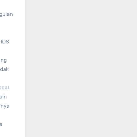
ggulan
 IOS
ang
idak
odal
ain
gnya
a