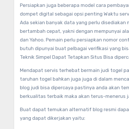
Persiapkan juga beberapa model cara pembaya
dompet digital sebagai opsi penting Waktu servic
Ada sekian banyak data yang perlu disediakan
bertambah cepat, yakni dengan mempunyai alam
dan Yahoo. Pemain perlu persiapkan nomor con
butuh dipunyai buat pelbagai verifikasi yang bi
Teknik Simpel Dapat Tetapkan Situs Bisa diperc
Mendapat servis terhebat bermain judi togel 
taruhan togel bahkan juga juga di dalam menc
blog judi bisa dipercaya pastinya anda akan 
berkualitas terbaik maka akan terus-menerus 
Buat dapat temukan alternatif blog resmi dapat
yang dapat dikerjakan yaitu: