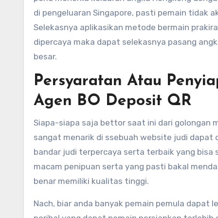
di pengeluaran Singapore, pasti pemain tidak 
Selekasnya aplikasikan metode bermain prakir
dipercaya maka dapat selekasnya pasang angk
besar.
Persyaratan Atau Penyi
Agen BO Deposit QR
Siapa-siapa saja bettor saat ini dari golongan 
sangat menarik di ssebuah website judi dapat d
bandar judi terpercaya serta terbaik yang bisa
macam penipuan serta yang pasti bakal mendap
benar memiliki kualitas tinggi.
Nach, biar anda banyak pemain pemula dapat lek