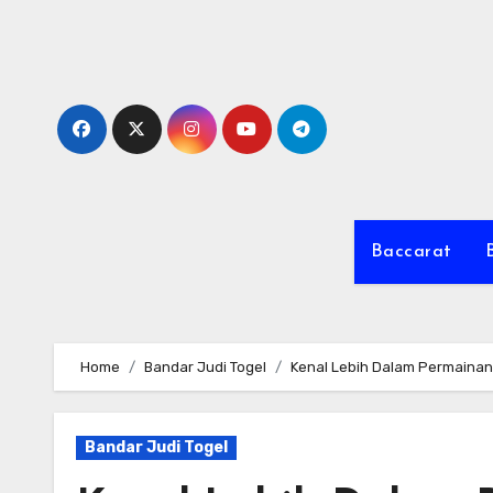
Skip
to
content
Baccarat
Home
Bandar Judi Togel
Kenal Lebih Dalam Permainan 
Bandar Judi Togel