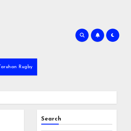
Taruhan Rugby
Search