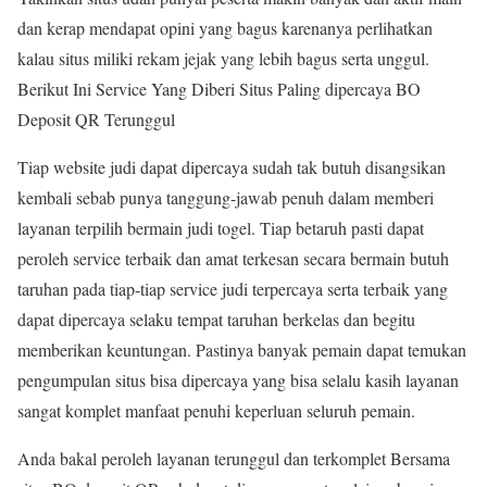
dan kerap mendapat opini yang bagus karenanya perlihatkan
kalau situs miliki rekam jejak yang lebih bagus serta unggul.
Berikut Ini Service Yang Diberi Situs Paling dipercaya BO
Deposit QR Terunggul
Tiap website judi dapat dipercaya sudah tak butuh disangsikan
kembali sebab punya tanggung-jawab penuh dalam memberi
layanan terpilih bermain judi togel. Tiap betaruh pasti dapat
peroleh service terbaik dan amat terkesan secara bermain butuh
taruhan pada tiap-tiap service judi terpercaya serta terbaik yang
dapat dipercaya selaku tempat taruhan berkelas dan begitu
memberikan keuntungan. Pastinya banyak pemain dapat temukan
pengumpulan situs bisa dipercaya yang bisa selalu kasih layanan
sangat komplet manfaat penuhi keperluan seluruh pemain.
Anda bakal peroleh layanan terunggul dan terkomplet Bersama