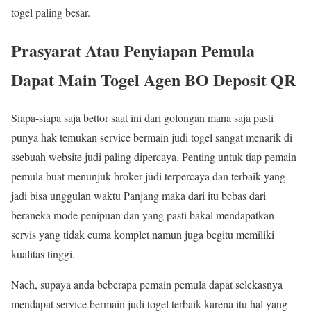
togel paling besar.
Prasyarat Atau Penyiapan Pemula
Dapat Main Togel Agen BO Deposit QR
Siapa-siapa saja bettor saat ini dari golongan mana saja pasti
punya hak temukan service bermain judi togel sangat menarik di
ssebuah website judi paling dipercaya. Penting untuk tiap pemain
pemula buat menunjuk broker judi terpercaya dan terbaik yang
jadi bisa unggulan waktu Panjang maka dari itu bebas dari
beraneka mode penipuan dan yang pasti bakal mendapatkan
servis yang tidak cuma komplet namun juga begitu memiliki
kualitas tinggi.
Nach, supaya anda beberapa pemain pemula dapat selekasnya
mendapat service bermain judi togel terbaik karena itu hal yang