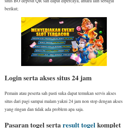
situs BO deposit QR sah dapat dipercaya, antara lain sebagai
berikut;
Login serta akses situs 24 jam
Pemain atau peserta sah pasti suka dapat temukan servis akses
situs dari pagi sampai malam yakni 24 jam non stop dengan akses
yang ringan dan tidak ada problem apa saja.
Pasaran togel serta
result togel
komplet