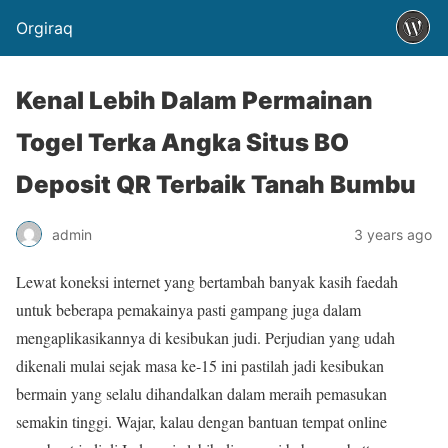
Orgiraq
Kenal Lebih Dalam Permainan
Togel Terka Angka Situs BO
Deposit QR Terbaik Tanah Bumbu
admin
3 years ago
Lewat koneksi internet yang bertambah banyak kasih faedah
untuk beberapa pemakainya pasti gampang juga dalam
mengaplikasikannya di kesibukan judi. Perjudian yang udah
dikenali mulai sejak masa ke-15 ini pastilah jadi kesibukan
bermain yang selalu dihandalkan dalam meraih pemasukan
semakin tinggi. Wajar, kalau dengan bantuan tempat online