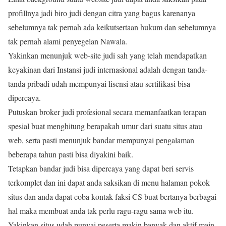
profillnya jadi biro judi dengan citra yang bagus karenanya
sebelumnya tak pernah ada keikutsertaan hukum dan sebelumnya
tak pernah alami penyegelan Nawala.
Yakinkan menunjuk web-site judi sah yang telah mendapatkan
keyakinan dari Instansi judi internasional adalah dengan tanda-
tanda pribadi udah mempunyai lisensi atau sertifikasi bisa
dipercaya.
Putuskan broker judi profesional secara memanfaatkan terapan
spesial buat menghitung berapakah umur dari suatu situs atau
web, serta pasti menunjuk bandar mempunyai pengalaman
beberapa tahun pasti bisa diyakini baik.
Tetapkan bandar judi bisa dipercaya yang dapat beri servis
terkomplet dan ini dapat anda saksikan di menu halaman pokok
situs dan anda dapat coba kontak faksi CS buat bertanya berbagai
hal maka membuat anda tak perlu ragu-ragu sama web itu.
Yakinkan situs udah punyai peserta makin banyak dan aktif main