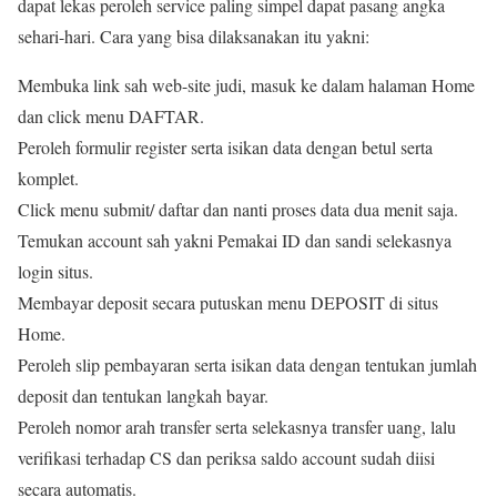
dapat lekas peroleh service paling simpel dapat pasang angka
sehari-hari. Cara yang bisa dilaksanakan itu yakni:
Membuka link sah web-site judi, masuk ke dalam halaman Home
dan click menu DAFTAR.
Peroleh formulir register serta isikan data dengan betul serta
komplet.
Click menu submit/ daftar dan nanti proses data dua menit saja.
Temukan account sah yakni Pemakai ID dan sandi selekasnya
login situs.
Membayar deposit secara putuskan menu DEPOSIT di situs
Home.
Peroleh slip pembayaran serta isikan data dengan tentukan jumlah
deposit dan tentukan langkah bayar.
Peroleh nomor arah transfer serta selekasnya transfer uang, lalu
verifikasi terhadap CS dan periksa saldo account sudah diisi
secara automatis.