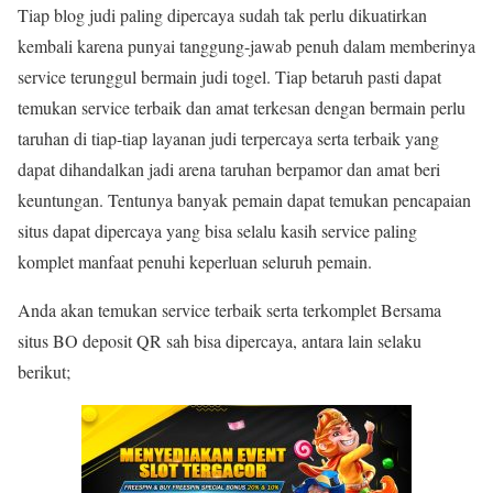
Tiap blog judi paling dipercaya sudah tak perlu dikuatirkan
kembali karena punyai tanggung-jawab penuh dalam memberinya
service terunggul bermain judi togel. Tiap betaruh pasti dapat
temukan service terbaik dan amat terkesan dengan bermain perlu
taruhan di tiap-tiap layanan judi terpercaya serta terbaik yang
dapat dihandalkan jadi arena taruhan berpamor dan amat beri
keuntungan. Tentunya banyak pemain dapat temukan pencapaian
situs dapat dipercaya yang bisa selalu kasih service paling
komplet manfaat penuhi keperluan seluruh pemain.
Anda akan temukan service terbaik serta terkomplet Bersama
situs BO deposit QR sah bisa dipercaya, antara lain selaku
berikut;