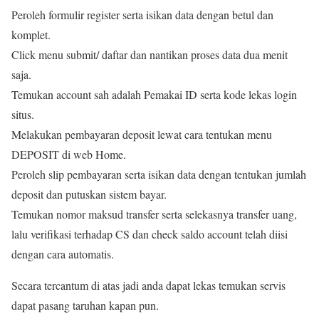
Peroleh formulir register serta isikan data dengan betul dan
komplet.
Click menu submit/ daftar dan nantikan proses data dua menit
saja.
Temukan account sah adalah Pemakai ID serta kode lekas login
situs.
Melakukan pembayaran deposit lewat cara tentukan menu
DEPOSIT di web Home.
Peroleh slip pembayaran serta isikan data dengan tentukan jumlah
deposit dan putuskan sistem bayar.
Temukan nomor maksud transfer serta selekasnya transfer uang,
lalu verifikasi terhadap CS dan check saldo account telah diisi
dengan cara automatis.
Secara tercantum di atas jadi anda dapat lekas temukan servis
dapat pasang taruhan kapan pun.