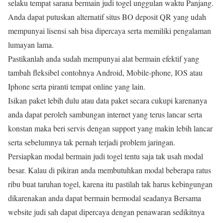
selaku tempat sarana bermain judi togel unggulan waktu Panjang.
Anda dapat putuskan alternatif situs BO deposit QR yang udah
mempunyai lisensi sah bisa dipercaya serta memiliki pengalaman
lumayan lama.
Pastikanlah anda sudah mempunyai alat bermain efektif yang
tambah fleksibel contohnya Android, Mobile-phone, IOS atau
Iphone serta piranti tempat online yang lain.
Isikan paket lebih dulu atau data paket secara cukupi karenanya
anda dapat peroleh sambungan internet yang terus lancar serta
konstan maka beri servis dengan support yang makin lebih lancar
serta sebelumnya tak pernah terjadi problem jaringan.
Persiapkan modal bermain judi togel tentu saja tak usah modal
besar. Kalau di pikiran anda membutuhkan modal beberapa ratus
ribu buat taruhan togel, karena itu pastilah tak harus kebingungan
dikarenakan anda dapat bermain bermodal seadanya Bersama
website judi sah dapat dipercaya dengan penawaran sedikitnya