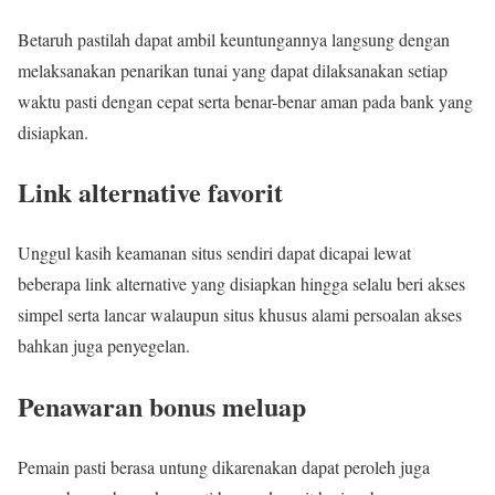
Betaruh pastilah dapat ambil keuntungannya langsung dengan
melaksanakan penarikan tunai yang dapat dilaksanakan setiap
waktu pasti dengan cepat serta benar-benar aman pada bank yang
disiapkan.
Link alternative favorit
Unggul kasih keamanan situs sendiri dapat dicapai lewat
beberapa link alternative yang disiapkan hingga selalu beri akses
simpel serta lancar walaupun situs khusus alami persoalan akses
bahkan juga penyegelan.
Penawaran bonus meluap
Pemain pasti berasa untung dikarenakan dapat peroleh juga