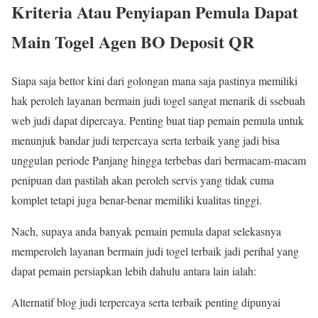
Kriteria Atau Penyiapan Pemula Dapat
Main Togel Agen BO Deposit QR
Siapa saja bettor kini dari golongan mana saja pastinya memiliki
hak peroleh layanan bermain judi togel sangat menarik di ssebuah
web judi dapat dipercaya. Penting buat tiap pemain pemula untuk
menunjuk bandar judi terpercaya serta terbaik yang jadi bisa
unggulan periode Panjang hingga terbebas dari bermacam-macam
penipuan dan pastilah akan peroleh servis yang tidak cuma
komplet tetapi juga benar-benar memiliki kualitas tinggi.
Nach, supaya anda banyak pemain pemula dapat selekasnya
memperoleh layanan bermain judi togel terbaik jadi perihal yang
dapat pemain persiapkan lebih dahulu antara lain ialah:
Alternatif blog judi terpercaya serta terbaik penting dipunyai