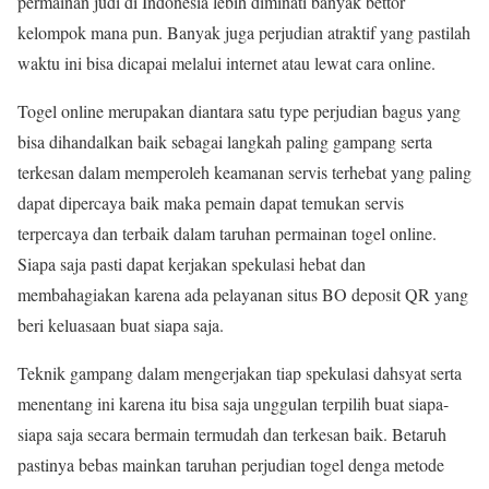
permainan judi di Indonesia lebih diminati banyak bettor
kelompok mana pun. Banyak juga perjudian atraktif yang pastilah
waktu ini bisa dicapai melalui internet atau lewat cara online.
Togel online merupakan diantara satu type perjudian bagus yang
bisa dihandalkan baik sebagai langkah paling gampang serta
terkesan dalam memperoleh keamanan servis terhebat yang paling
dapat dipercaya baik maka pemain dapat temukan servis
terpercaya dan terbaik dalam taruhan permainan togel online.
Siapa saja pasti dapat kerjakan spekulasi hebat dan
membahagiakan karena ada pelayanan situs BO deposit QR yang
beri keluasaan buat siapa saja.
Teknik gampang dalam mengerjakan tiap spekulasi dahsyat serta
menentang ini karena itu bisa saja unggulan terpilih buat siapa-
siapa saja secara bermain termudah dan terkesan baik. Betaruh
pastinya bebas mainkan taruhan perjudian togel denga metode