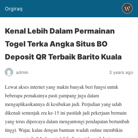
Orgiraq
Kenal Lebih Dalam Permainan
Togel Terka Angka Situs BO
Deposit QR Terbaik Barito Kuala
admin
3 years ago
Lewat akses internet yang makin banyak beri fungsi untuk
beberapa pemakainya pasti gampang juga dalam
mengaplikasikannya di kesibukan judi. Perjudian yang udah
dikenali semenjak era ke-15 ini pastilah jadi pekerjaan bermain
yang terus dipercaya dalam mengantongi pendapatan bertambah
tinggi. Wajar, kalau dengan bantuan wadah online membikin