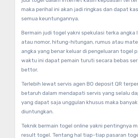
judi togel dalam internet kasih kepuasan tert
maka perihal ini akan jadi ringkas dan dapat 
semua keuntungannya.
Bermain judi togel yakni spekulasi terka angk
atau nomor, hitung-hitungan, rumus atau matem
angka yang benar keluar di pengeluaran togel 
waktu ini dapat pemain turuti secara bebas se
bettor.
Terlebih lewat servis agen BO deposit QR terp
betaruh dalam mendapati servis yang selalu da
yang dapat saja unggulan khusus maka banyak
diuntungkan.
Teknik bermain togel online yakni pentingnya 
result togel. Tentang hal tiap-tiap pasaran toge