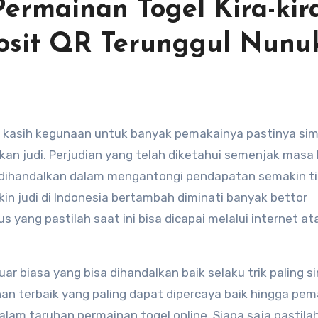
ermainan Togel Kira-kir
osit QR Terunggul Nunu
an judi. Perjudian yang telah diketahui semenjak masa 
lu dihandalkan dalam mengantongi pendapatan semakin ti
in judi di Indonesia bertambah diminati banyak bettor
 yang pastilah saat ini bisa dicapai melalui internet at
luar biasa yang bisa dihandalkan baik selaku trik paling s
 terbaik yang paling dapat dipercaya baik hingga pem
dalam taruhan permainan togel online. Siapa saja pastila