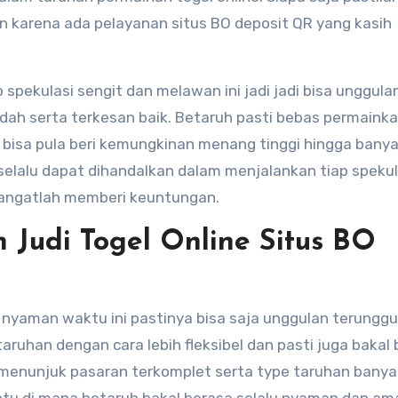
 karena ada pelayanan situs BO deposit QR yang kasih
pekulasi sengit dan melawan ini jadi jadi bisa unggula
udah serta terkesan baik. Betaruh pasti bebas permaink
f bisa pula beri kemungkinan menang tinggi hingga bany
elalu dapat dihandalkan dalam menjalankan tiap spekul
sangatlah memberi keuntungan.
Judi Togel Online Situs BO
g nyaman waktu ini pastinya bisa saja unggulan terunggu
ruhan dengan cara lebih fleksibel dan pasti juga bakal
menunjuk pasaran terkomplet serta type taruhan banya