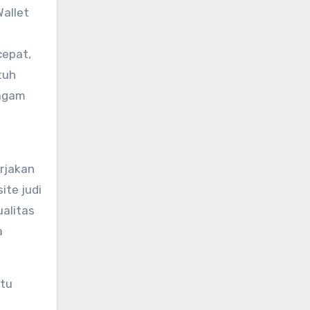
allet
cepat,
tuh
ragam
rjakan
ite judi
alitas
a
itu