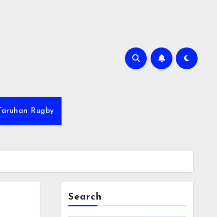
Taruhan Rugby
Search