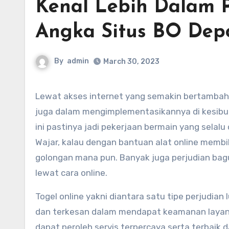
Kenal Lebih Dalam P
Angka Situs BO Dep
By
admin
March 30, 2023
Lewat akses internet yang semakin bertambah kasih kegunaan untuk banyak pemakainya pastinya simpel
juga dalam mengimplementasikannya di kesibuk
ini pastinya jadi pekerjaan bermain yang sela
Wajar, kalau dengan bantuan alat online membik
golongan mana pun. Banyak juga perjudian bagus
lewat cara online.
Togel online yakni diantara satu tipe perjudian 
dan terkesan dalam mendapat keamanan layanan
dapat peroleh servis terpercaya serta terbaik 