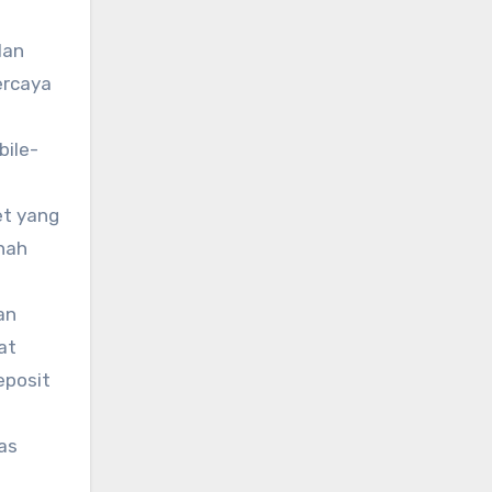
lan
ercaya
bile-
et yang
nah
an
at
eposit
as