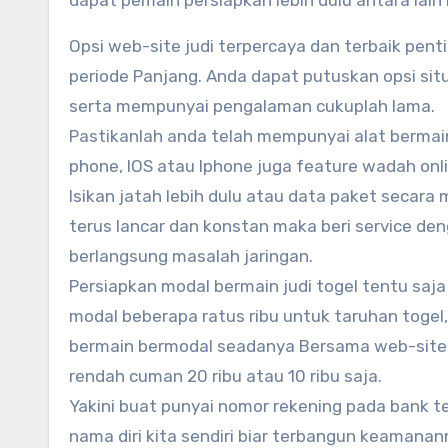
dapat pemain persiapkan lebih dulu antara lain 
Opsi web-site judi terpercaya dan terbaik pent
periode Panjang. Anda dapat putuskan opsi situ
serta mempunyai pengalaman cukuplah lama.
Pastikanlah anda telah mempunyai alat bermain 
phone, IOS atau Iphone juga feature wadah onli
Isikan jatah lebih dulu atau data paket secara
terus lancar dan konstan maka beri service d
berlangsung masalah jaringan.
Persiapkan modal bermain judi togel tentu saja
modal beberapa ratus ribu untuk taruhan togel
bermain bermodal seadanya Bersama web-site j
rendah cuman 20 ribu atau 10 ribu saja.
Yakini buat punyai nomor rekening pada bank t
nama diri kita sendiri biar terbangun keamanan