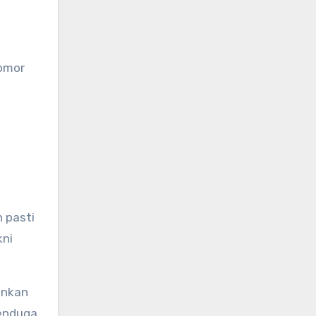
i
nomor
 pasti
kni
inkan
menduga