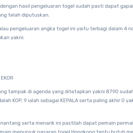
engan hasil pengeluaran togel sudah pasti dapat gapa
g telah diputuskan.
au pengeluaran angka togel ini yaitu terbagi dalam 4 
kan yakni:
d EKOR
ang tampak di agenda yang ditetapkan yakni 8790 sudah
alah KOP, 9 ialah sebagai KEPALA serta paling akhir 0 ya
nantang serta menarik ini pastilah dapat pemain perma
 pemain menunjuk pasaran togel Hongkong tentu butuh 