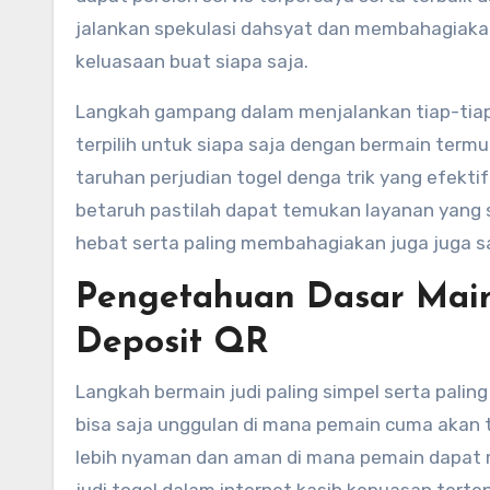
jalankan spekulasi dahsyat dan membahagiakan
keluasaan buat siapa saja.
Langkah gampang dalam menjalankan tiap-tiap s
terpilih untuk siapa saja dengan bermain term
taruhan perjudian togel denga trik yang efekti
betaruh pastilah dapat temukan layanan yang s
hebat serta paling membahagiakan juga juga 
Pengetahuan Dasar Main 
Deposit QR
Langkah bermain judi paling simpel serta palin
bisa saja unggulan di mana pemain cuma akan ta
lebih nyaman dan aman di mana pemain dapat 