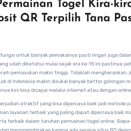
ermainan Togel Kira-kir
sit QR Terpilih Tana Pa
g udah diketahui mulai sejak era ke-15 ini pastinya jad
raih pemasukan makin tinggi. Tidaklah mengherankan, j
udi di Indonesia makin disukai banyak bettor golongan 
nya kini bisa dicapai melalui internet atau dengan onlin
judian atraktif yang bisa dipercaya baik jadi metode p
n layanan terbaik yang paling dapat dipercaya baik ma
rta terbaik dalam taruhan permainan togel online. Siapa
t dan menggembirakan karena ada service situs BO depo