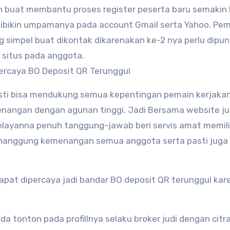
n buat membantu proses register peserta baru semakin 
 dibikin umpamanya pada account Gmail serta Yahoo. Pe
g simpel buat dikontak dikarenakan ke-2 nya perlu dipun
n situs pada anggota.
percaya BO Deposit QR Terunggul
pasti bisa mendukung semua kepentingan pemain kerjaka
nangan dengan agunan tinggi. Jadi Bersama website ju
elayanna penuh tanggung-jawab beri servis amat memili
enanggung kemenangan semua anggota serta pasti juga
dapat dipercaya jadi bandar BO deposit QR terunggul ka
a tonton pada profillnya selaku broker judi dengan citr