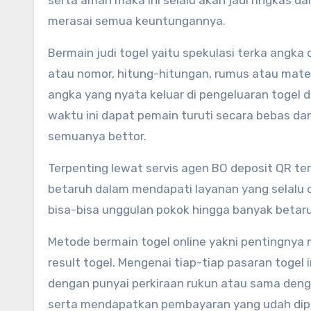
serta aman maka ini selalu akan jadi ringkas d
merasai semua keuntungannya.
Bermain judi togel yaitu spekulasi terka angka
atau nomor, hitung-hitungan, rumus atau matem
angka yang nyata keluar di pengeluaran togel d
waktu ini dapat pemain turuti secara bebas da
semuanya bettor.
Terpenting lewat servis agen BO deposit QR te
betaruh dalam mendapati layanan yang selalu 
bisa-bisa unggulan pokok hingga banyak betaru
Metode bermain togel online yakni pentingnya
result togel. Mengenai tiap-tiap pasaran togel 
dengan punyai perkiraan rukun atau sama deng
serta mendapatkan pembayaran yang udah dip