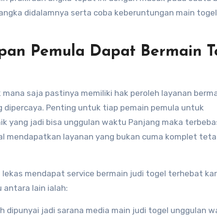
angka didalamnya serta coba keberuntungan main togel
apan Pemula Dapat Bermain T
k mana saja pastinya memiliki hak peroleh layanan berma
ng dipercaya. Penting untuk tiap pemain pemula untuk
ik yang jadi bisa unggulan waktu Panjang maka terbebas
l mendapatkan layanan yang bukan cuma komplet tetap
 lekas mendapat service bermain judi togel terhebat ka
antara lain ialah:
uh dipunyai jadi sarana media main judi togel unggulan 