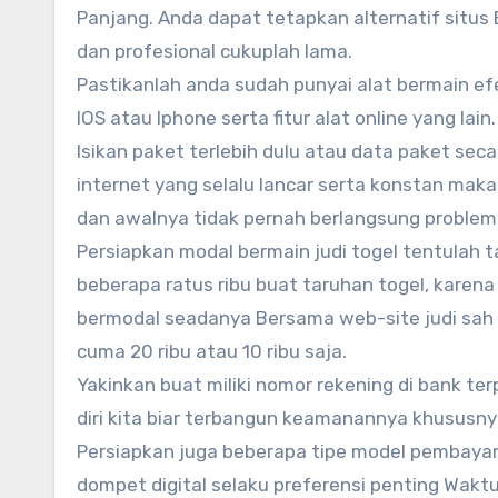
Panjang. Anda dapat tetapkan alternatif situs
dan profesional cukuplah lama.
Pastikanlah anda sudah punyai alat bermain ef
IOS atau Iphone serta fitur alat online yang lain.
Isikan paket terlebih dulu atau data paket se
internet yang selalu lancar serta konstan maka
dan awalnya tidak pernah berlangsung problem 
Persiapkan modal bermain judi togel tentulah t
beberapa ratus ribu buat taruhan togel, karena
bermodal seadanya Bersama web-site judi sah
cuma 20 ribu atau 10 ribu saja.
Yakinkan buat miliki nomor rekening di bank t
diri kita biar terbangun keamanannya khususny
Persiapkan juga beberapa tipe model pembaya
dompet digital selaku preferensi penting Waktu