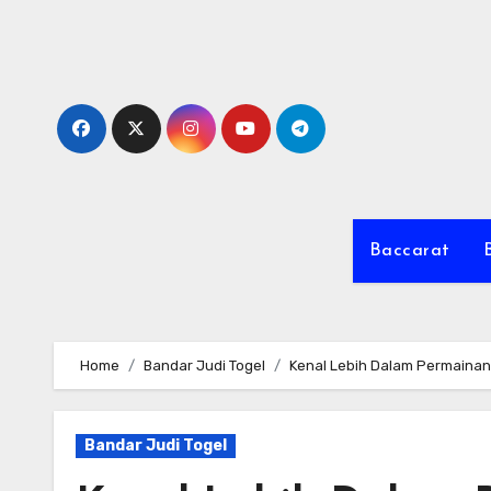
Skip
to
content
Baccarat
Home
Bandar Judi Togel
Kenal Lebih Dalam Permainan T
Bandar Judi Togel