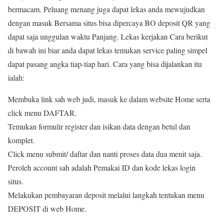
bermacam. Peluang menang juga dapat lekas anda mewujudkan
dengan masuk Bersama situs bisa dipercaya BO deposit QR yang
dapat saja unggulan waktu Panjang. Lekas kerjakan Cara berikut
di bawah ini biar anda dapat lekas temukan service paling simpel
dapat pasang angka tiap-tiap hari. Cara yang bisa dijalankan itu
ialah:
Membuka link sah web judi, masuk ke dalam website Home serta
click menu DAFTAR.
Temukan formulir register dan isikan data dengan betul dan
komplet.
Click menu submit/ daftar dan nanti proses data dua menit saja.
Peroleh account sah adalah Pemakai ID dan kode lekas login
situs.
Melakukan pembayaran deposit melalui langkah tentukan menu
DEPOSIT di web Home.