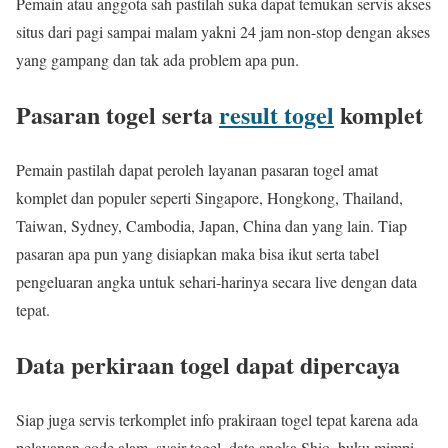
Pemain atau anggota sah pastilah suka dapat temukan servis akses
situs dari pagi sampai malam yakni 24 jam non-stop dengan akses
yang gampang dan tak ada problem apa pun.
Pasaran togel serta
result togel
komplet
Pemain pastilah dapat peroleh layanan pasaran togel amat
komplet dan populer seperti Singapore, Hongkong, Thailand,
Taiwan, Sydney, Cambodia, Japan, China dan yang lain. Tiap
pasaran apa pun yang disiapkan maka bisa ikut serta tabel
pengeluaran angka untuk sehari-harinya secara live dengan data
tepat.
Data perkiraan togel dapat dipercaya
Siap juga servis terkomplet info prakiraan togel tepat karena ada
pelayanan code alam, syair togel, data angka Shio, buku mimpi,