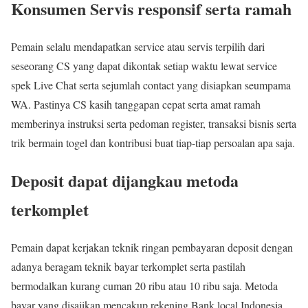
Konsumen Servis responsif serta ramah
Pemain selalu mendapatkan service atau servis terpilih dari
seseorang CS yang dapat dikontak setiap waktu lewat service
spek Live Chat serta sejumlah contact yang disiapkan seumpama
WA. Pastinya CS kasih tanggapan cepat serta amat ramah
memberinya instruksi serta pedoman register, transaksi bisnis serta
trik bermain togel dan kontribusi buat tiap-tiap persoalan apa saja.
Deposit dapat dijangkau metoda
terkomplet
Pemain dapat kerjakan teknik ringan pembayaran deposit dengan
adanya beragam teknik bayar terkomplet serta pastilah
bermodalkan kurang cuman 20 ribu atau 10 ribu saja. Metoda
bayar yang disajikan mencakup rekening Bank local Indonesia,