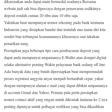
dikarenakan anda dapat main bermodal seadanya Bersama
website judi sah bisa dipercaya dengan penawaran sedikitnya
deposit rendah cuman 20 ribu atau 10 ribu saja.
Yakinkan buat mempunyai nomor rekening pada bank terutama
Indonesia yang disiapkan bandar dan tentulah atas nama diri kita
sendiri biar terbangun keamanannya khususnya saat lakukan
penarikan uang.
Persiapkan juga beberapa tipe cara pembayaran deposit yang
dapat anda mempunyai umpamanya E-Wallet atau dompet digital
selaku alternative penting Waktu pelayanan bank sedang off line.
Ada banyak data yang butuh dipersiapkan buat mempermudah
proses registrasi anggota anyar menjadi bertambah cepat, yakni
dengan mempunyai alamat e mail yang dapat dibikin umpamanya
di account Gmail dan Yahoo. Pemain pula perlu persiapkan
nomor contact aktif yang ringan untuk dikontak lantaran ke-2 nya
penting dipunyai untuk pelbagai verifikasi yang bisa dikasihkan