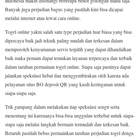
Indonesia makin disenangi beberapa bettor golongan mana saja.
Banyak juga perjudian bagus yang pastilah kini bisa dicapai
melalui internet atau lewat cara online.
Togel online yakni salah satu type perjudian luar biasa yang bisa
dipercaya baik jadi teknik paling mudah dan terkesan dalam
memperoleh kenyamanan servis terpilih yang dapat dihandalkan
baik maka pemain dapat temukan layanan terpercaya dan terbaik
dalam taruhan permainan togel online. Siapa saja pastinya dapat
jalankan spekulasi hebat dan menggembirakan oleh karena ada
pelayanan situs BO deposit QR yang kasih keringanan untuk
siapa-siapa saja.
Trik gampang dalam melakukan tiap spekulasi sengit serta
menentang ini karenanya bisa-bisa unggulan terhebat untuk siapa-
siapa saja melalui langkah bermain termudah dan terkesan baik.
Betaruh pastilah bebas permainkan taruhan perjudian togel denga