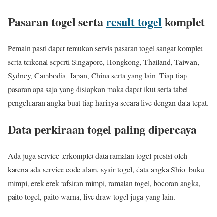
Pasaran togel serta
result togel
komplet
Pemain pasti dapat temukan servis pasaran togel sangat komplet
serta terkenal seperti Singapore, Hongkong, Thailand, Taiwan,
Sydney, Cambodia, Japan, China serta yang lain. Tiap-tiap
pasaran apa saja yang disiapkan maka dapat ikut serta tabel
pengeluaran angka buat tiap harinya secara live dengan data tepat.
Data perkiraan togel paling dipercaya
Ada juga service terkomplet data ramalan togel presisi oleh
karena ada service code alam, syair togel, data angka Shio, buku
mimpi, erek erek tafsiran mimpi, ramalan togel, bocoran angka,
paito togel, paito warna, live draw togel juga yang lain.