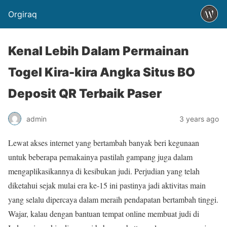
Orgiraq
Kenal Lebih Dalam Permainan
Togel Kira-kira Angka Situs BO
Deposit QR Terbaik Paser
admin
3 years ago
Lewat akses internet yang bertambah banyak beri kegunaan
untuk beberapa pemakainya pastilah gampang juga dalam
mengaplikasikannya di kesibukan judi. Perjudian yang telah
diketahui sejak mulai era ke-15 ini pastinya jadi aktivitas main
yang selalu dipercaya dalam meraih pendapatan bertambah tinggi.
Wajar, kalau dengan bantuan tempat online membuat judi di