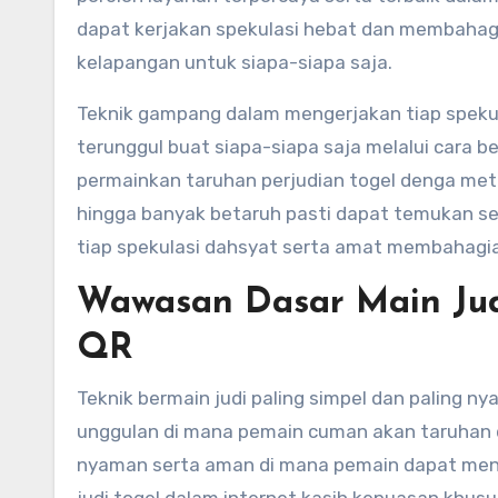
dapat kerjakan spekulasi hebat dan membahagi
kelapangan untuk siapa-siapa saja.
Teknik gampang dalam mengerjakan tiap spekula
terunggul buat siapa-siapa saja melalui cara 
permainkan taruhan perjudian togel denga met
hingga banyak betaruh pasti dapat temukan se
tiap spekulasi dahsyat serta amat membahagia
Wawasan Dasar Main Judi
QR
Teknik bermain judi paling simpel dan paling ny
unggulan di mana pemain cuman akan taruhan de
nyaman serta aman di mana pemain dapat menun