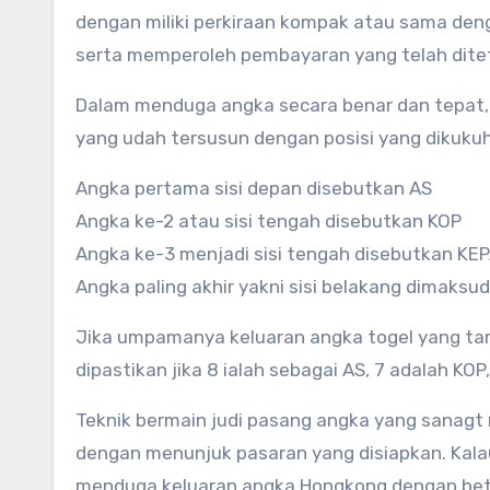
dengan miliki perkiraan kompak atau sama den
serta memperoleh pembayaran yang telah dite
Dalam menduga angka secara benar dan tepat, k
yang udah tersusun dengan posisi yang dikukuh
Angka pertama sisi depan disebutkan AS
Angka ke-2 atau sisi tengah disebutkan KOP
Angka ke-3 menjadi sisi tengah disebutkan KE
Angka paling akhir yakni sisi belakang dimaksu
Jika umpamanya keluaran angka togel yang tam
dipastikan jika 8 ialah sebagai AS, 7 adalah KOP
Teknik bermain judi pasang angka yang sanagt
dengan menunjuk pasaran yang disiapkan. Kal
menduga keluaran angka Hongkong dengan betu