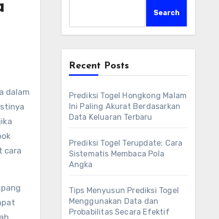
a
Search
Recent Posts
Prediksi Togel Hongkong Malam
astinya
Ini Paling Akurat Berdasarkan
Data Keluaran Terbaru
jika
pok
Prediksi Togel Terupdate: Cara
t cara
Sistematis Membaca Pola
Angka
ampang
Tips Menyusun Prediksi Togel
Menggunakan Data dan
apat
Probabilitas Secara Efektif
lah