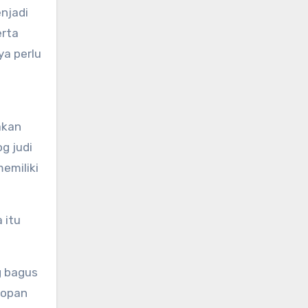
njadi
erta
ya perlu
akan
g judi
emiliki
 itu
g bagus
topan