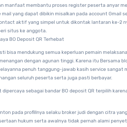
an manfaat membantu proses register peserta anyar me
mail yang dapat dibikin misalkan pada account Gmail s
ntact aktif yang simpel untuk dikontak lantaran ke-2 n
eri situs ke anggota.
caya BO Deposit QR Terhebat
 pasti bisa mendukung semua keperluan pemain melaksan
menangan dengan agunan tinggi. Karena itu Bersama blo
pelayanna penuh tanggung-jawab kasih service sangat m
enangan seluruh peserta serta juga pasti berbayar.
 dipercaya sebagai bandar BO deposit QR terpilih karena
nton pada profillnya selaku broker judi dengan citra yan
tsertaan hukum serta awalnya tidak pernah alami penye