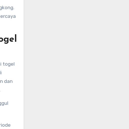
gkong.
percaya
ogel
i togel
i
an dan
.
ggul
riode