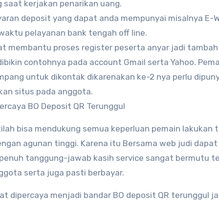
 saat kerjakan penarikan uang.
yaran deposit yang dapat anda mempunyai misalnya E-W
ewaktu pelayanan bank tengah off line.
at membantu proses register peserta anyar jadi tambah
ibikin contohnya pada account Gmail serta Yahoo. Pema
mpang untuk dikontak dikarenakan ke-2 nya perlu dipuny
kan situs pada anggota.
percaya BO Deposit QR Terunggul
astilah bisa mendukung semua keperluan pemain lakukan 
ngan agunan tinggi. Karena itu Bersama web judi dapat
penuh tanggung-jawab kasih service sangat bermutu te
ota serta juga pasti berbayar.
t dipercaya menjadi bandar BO deposit QR terunggul ja