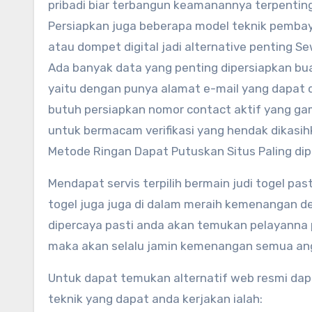
pribadi biar terbangun keamanannya terpenting
Persiapkan juga beberapa model teknik pemba
atau dompet digital jadi alternative penting S
Ada banyak data yang penting dipersiapkan bu
yaitu dengan punya alamat e-mail yang dapat d
butuh persiapkan nomor contact aktif yang ga
untuk bermacam verifikasi yang hendak dikasih
Metode Ringan Dapat Putuskan Situs Paling di
Mendapat servis terpilih bermain judi togel p
togel juga juga di dalam meraih kemenangan de
dipercaya pasti anda akan temukan pelayanna 
maka akan selalu jamin kemenangan semua angg
Untuk dapat temukan alternatif web resmi dapa
teknik yang dapat anda kerjakan ialah: