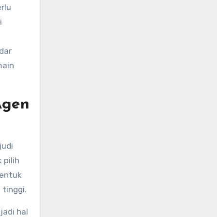
rlu
i
dar
main
Agen
judi
pilih
bentuk
tinggi.
jadi hal