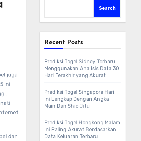
a
Search
Recent Posts
Prediksi Togel Sidney Terbaru
Menggunakan Analisis Data 30
Hari Terakhir yang Akurat
 ini
Prediksi Togel Singapore Hari
gi.
Ini Lengkap Dengan Angka
nati
Main Dan Shio Jitu
internet
Prediksi Togel Hongkong Malam
Ini Paling Akurat Berdasarkan
pel dan
Data Keluaran Terbaru