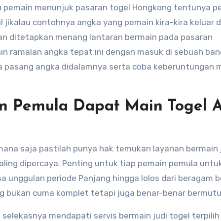
u pemain menunjuk pasaran togel Hongkong tentunya pe
jikalau contohnya angka yang pemain kira-kira keluar d
kan ditetapkan menang lantaran bermain pada pasaran
ain ramalan angka tepat ini dengan masuk di sebuah ban
ya pasang angka didalamnya serta coba keberuntungan 
an Pemula Dapat Main Togel 
 mana saja pastilah punya hak temukan layanan bermain 
aling dipercaya. Penting untuk tiap pemain pemula untuk 
isa unggulan periode Panjang hingga lolos dari beragam 
ng bukan cuma komplet tetapi juga benar-benar bermutu 
elekasnya mendapati servis bermain judi togel terpilih 