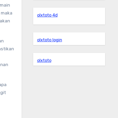
rmain
n maka
olxtoto 4d
sakan
olxtoto login
an
astikan
olxtoto
inan
apa
git