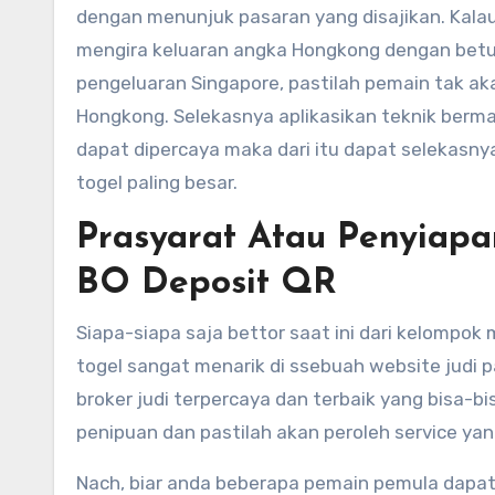
dengan menunjuk pasaran yang disajikan. Kala
mengira keluaran angka Hongkong dengan betul 
pengeluaran Singapore, pastilah pemain tak a
Hongkong. Selekasnya aplikasikan teknik berm
dapat dipercaya maka dari itu dapat selekasn
togel paling besar.
Prasyarat Atau Penyiap
BO Deposit QR
Siapa-siapa saja bettor saat ini dari kelompok
togel sangat menarik di ssebuah website judi p
broker judi terpercaya dan terbaik yang bisa-b
penipuan dan pastilah akan peroleh service ya
Nach, biar anda beberapa pemain pemula dapat s