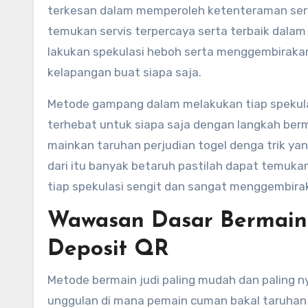
terkesan dalam memperoleh ketenteraman serv
temukan servis terpercaya serta terbaik dalam 
lakukan spekulasi heboh serta menggembirakan
kelapangan buat siapa saja.
Metode gampang dalam melakukan tiap spekulasi
terhebat untuk siapa saja dengan langkah ber
mainkan taruhan perjudian togel denga trik y
dari itu banyak betaruh pastilah dapat temuka
tiap spekulasi sengit dan sangat menggembira
Wawasan Dasar Bermain 
Deposit QR
Metode bermain judi paling mudah dan paling nya
unggulan di mana pemain cuman bakal taruhan d