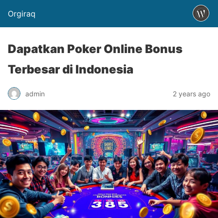
Orgiraq
Dapatkan Poker Online Bonus
Terbesar di Indonesia
admin
2 years ago