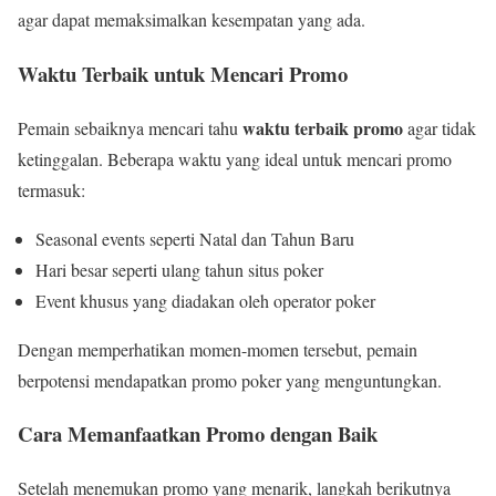
agar dapat memaksimalkan kesempatan yang ada.
Waktu Terbaik untuk Mencari Promo
waktu terbaik promo
Pemain sebaiknya mencari tahu
agar tidak
ketinggalan. Beberapa waktu yang ideal untuk mencari promo
termasuk:
Seasonal events seperti Natal dan Tahun Baru
Hari besar seperti ulang tahun situs poker
Event khusus yang diadakan oleh operator poker
Dengan memperhatikan momen-momen tersebut, pemain
berpotensi mendapatkan promo poker yang menguntungkan.
Cara Memanfaatkan Promo dengan Baik
Setelah menemukan promo yang menarik, langkah berikutnya