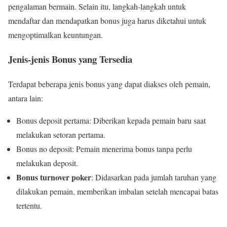
pengalaman bermain. Selain itu, langkah-langkah untuk
mendaftar dan mendapatkan bonus juga harus diketahui untuk
mengoptimalkan keuntungan.
Jenis-jenis Bonus yang Tersedia
Terdapat beberapa jenis bonus yang dapat diakses oleh pemain,
antara lain:
Bonus deposit pertama: Diberikan kepada pemain baru saat
melakukan setoran pertama.
Bonus no deposit: Pemain menerima bonus tanpa perlu
melakukan deposit.
Bonus turnover poker
: Didasarkan pada jumlah taruhan yang
dilakukan pemain, memberikan imbalan setelah mencapai batas
tertentu.