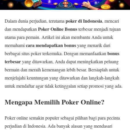
poker di Indonesia
Dalam dunia perjudian, terutama
, mencari
Poker Online Bonus
dan mendapatkan
terbesar menjadi tujuan
utama para pemain. Artikel ini akan membantu Anda untuk
cara mendapatkan bonus
memahami
yang menarik dari
bonus
berbagai situs poker terkemuka. Dengan memanfaatkan
terbesar
yang ditawarkan, Anda dapat meningkatkan peluang
bermain dan meraih kemenangan lebih besar. Bersiaplah untuk
menjelajahi keuntungan yang ditawarkan dan langkah-langkah
untuk mendaftar agar tidak ketinggalan setiap promosi yang ada.
Mengapa Memilih Poker Online?
Poker online semakin populer sebagai pilihan bagi para pecinta
perjudian di Indonesia. Ada banyak alasan yang mendasari