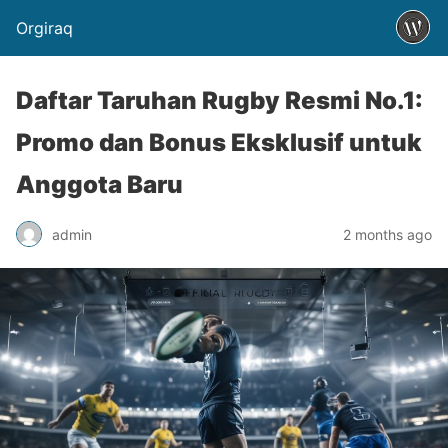
Orgiraq
Daftar Taruhan Rugby Resmi No.1:
Promo dan Bonus Eksklusif untuk
Anggota Baru
admin
2 months ago