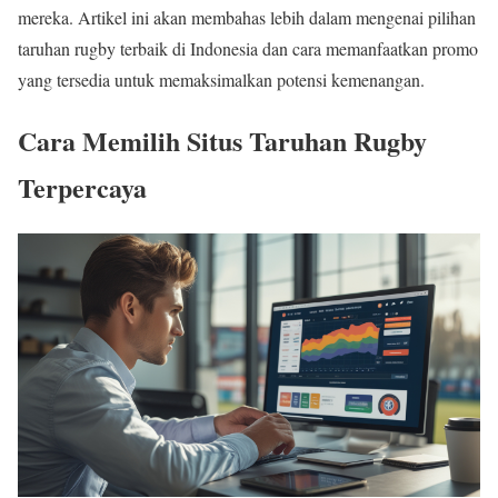
mereka. Artikel ini akan membahas lebih dalam mengenai pilihan
taruhan rugby terbaik di Indonesia dan cara memanfaatkan promo
yang tersedia untuk memaksimalkan potensi kemenangan.
Cara Memilih Situs Taruhan Rugby
Terpercaya