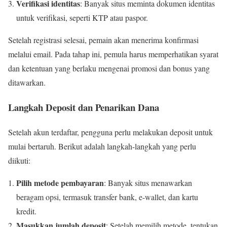
Verifikasi identitas
: Banyak situs meminta dokumen identitas
untuk verifikasi, seperti KTP atau paspor.
Setelah registrasi selesai, pemain akan menerima konfirmasi
melalui email. Pada tahap ini, pemula harus memperhatikan syarat
dan ketentuan yang berlaku mengenai promosi dan bonus yang
ditawarkan.
Langkah Deposit dan Penarikan Dana
Setelah akun terdaftar, pengguna perlu melakukan deposit untuk
mulai bertaruh. Berikut adalah langkah-langkah yang perlu
diikuti:
Pilih metode pembayaran
: Banyak situs menawarkan
beragam opsi, termasuk transfer bank, e-wallet, dan kartu
kredit.
Masukkan jumlah deposit
: Setelah memilih metode, tentukan