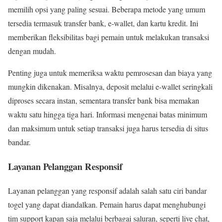
memilih opsi yang paling sesuai. Beberapa metode yang umum
tersedia termasuk transfer bank, e-wallet, dan kartu kredit. Ini
memberikan fleksibilitas bagi pemain untuk melakukan transaksi
dengan mudah.
Penting juga untuk memeriksa waktu pemrosesan dan biaya yang
mungkin dikenakan. Misalnya, deposit melalui e-wallet seringkali
diproses secara instan, sementara transfer bank bisa memakan
waktu satu hingga tiga hari. Informasi mengenai batas minimum
dan maksimum untuk setiap transaksi juga harus tersedia di situs
bandar.
Layanan Pelanggan Responsif
Layanan pelanggan yang responsif adalah salah satu ciri bandar
togel yang dapat diandalkan. Pemain harus dapat menghubungi
tim support kapan saja melalui berbagai saluran, seperti live chat,