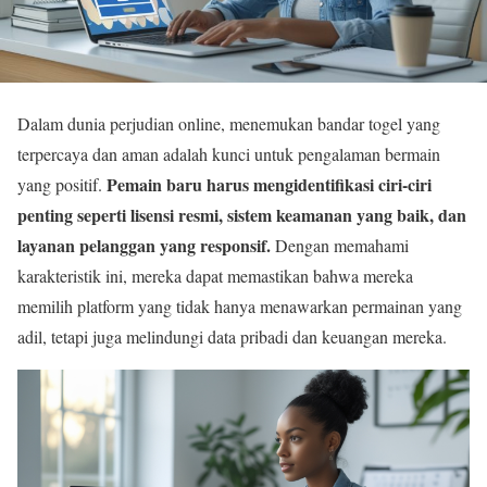
Dalam dunia perjudian online, menemukan bandar togel yang
terpercaya dan aman adalah kunci untuk pengalaman bermain
Pemain baru harus mengidentifikasi ciri-ciri
yang positif.
penting seperti lisensi resmi, sistem keamanan yang baik, dan
layanan pelanggan yang responsif.
Dengan memahami
karakteristik ini, mereka dapat memastikan bahwa mereka
memilih platform yang tidak hanya menawarkan permainan yang
adil, tetapi juga melindungi data pribadi dan keuangan mereka.