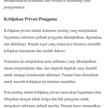
memperhatikan keamanan dan berupaya melindungi data
penggunanya.
Kebijakan Privasi Pengguna
Kebijakan privasi adalah dokumen penting yang menjelaskan
bagaimana informasi pribadi pengguna dikumpulkan, digunakan,
dan dilindungi. Bandar togel yang terpercaya biasanya memiliki
kebijakan transparan dan mudah diakses.
Dokumen ini menjelaskan jenis informasi yang dikumpulkan,
tujuan pengumpulan data, dan langkah-langkah yang diambil
untuk menjaga kerahasiaan informasi. Pemain baru disarankan
untuk meneliti kebijakan ini sebelum mendaftar.
Poin penting dalam kebijakan privasi mencakup bagaimana data
dibagikan dengan pihak ketiga dan hak pengguna untuk
mengakses informasi pribadi mereka. Pemain harus memastikan