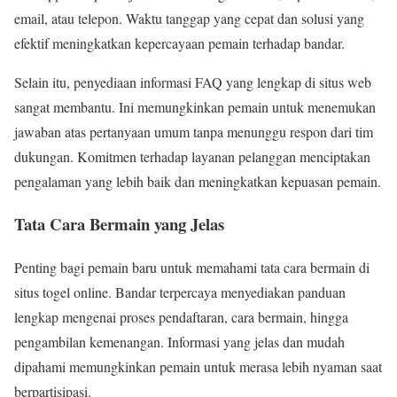
email, atau telepon. Waktu tanggap yang cepat dan solusi yang
efektif meningkatkan kepercayaan pemain terhadap bandar.
Selain itu, penyediaan informasi FAQ yang lengkap di situs web
sangat membantu. Ini memungkinkan pemain untuk menemukan
jawaban atas pertanyaan umum tanpa menunggu respon dari tim
dukungan. Komitmen terhadap layanan pelanggan menciptakan
pengalaman yang lebih baik dan meningkatkan kepuasan pemain.
Tata Cara Bermain yang Jelas
Penting bagi pemain baru untuk memahami tata cara bermain di
situs togel online. Bandar terpercaya menyediakan panduan
lengkap mengenai proses pendaftaran, cara bermain, hingga
pengambilan kemenangan. Informasi yang jelas dan mudah
dipahami memungkinkan pemain untuk merasa lebih nyaman saat
berpartisipasi.