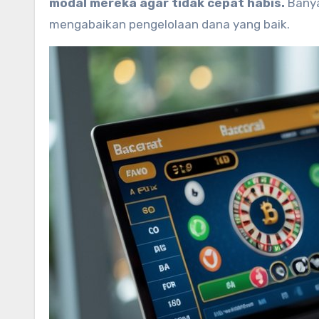
modal mereka agar tidak cepat habis.
Banya
mengabaikan pengelolaan dana yang baik.