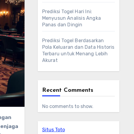
Prediksi Togel Hari Ini:
Menyusun Analisis Angka
Panas dan Dingin
Prediksi Togel Berdasarkan
Pola Keluaran dan Data Historis
Terbaru untuk Menang Lebih
Akurat
Recent Comments
No comments to show.
ngan
menjaga
Situs Toto