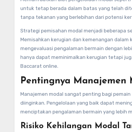
untuk tetap berada dalam batas yang telah di
tanpa tekanan yang berlebihan dari potensi ker
Strategi pemisahan modal menjadi beberapa se
Memisahkan kerugian dan kemenangan dalam 
mengevaluasi pengalaman bermain dengan lebih
hanya dapat meminimalkan kerugian tetapi ju
Baccarat online.
Pentingnya Manajemen M
Manajemen modal sangat penting bagi pemain b
diinginkan. Pengelolaan yang baik dapat meni
menciptakan pengalaman bermain yang lebih 
Risiko Kehilangan Modal T