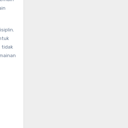
ain
iplin.
ntuk
 tidak
rmainan