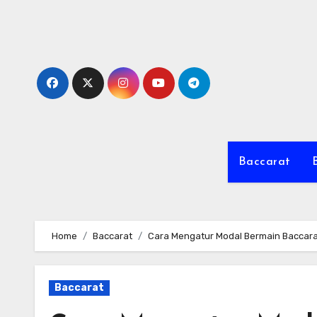
Skip
to
content
Baccarat
Home
Baccarat
Cara Mengatur Modal Bermain Baccarat 
Baccarat