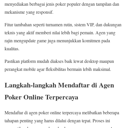
menyediakan berbagai jenis poker populer dengan tampilan dan
mekanisme yang responsif.
Fitur tambahan seperti turnamen rutin, sistem VIP, dan dukungan
teknis yang aktif memberi nilai lebih bagi pemain. Agen yang
rajin mengupdate game juga menunjukkan komitmen pada
kualitas.
Pastikan platform mudah diakses baik lewat desktop maupun
perangkat mobile agar fleksibilitas bermain lebih maksimal.
Langkah-langkah Mendaftar di Agen
Poker Online Terpercaya
Mendaftar di agen poker online terpercaya melibatkan beberapa
tahapan penting yang harus dilalui dengan tepat. Proses ini