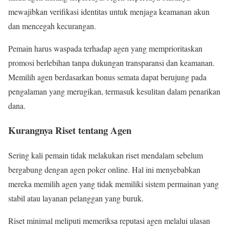
mewajibkan verifikasi identitas untuk menjaga keamanan akun
dan mencegah kecurangan.
Pemain harus waspada terhadap agen yang memprioritaskan
promosi berlebihan tanpa dukungan transparansi dan keamanan.
Memilih agen berdasarkan bonus semata dapat berujung pada
pengalaman yang merugikan, termasuk kesulitan dalam penarikan
dana.
Kurangnya Riset tentang Agen
Sering kali pemain tidak melakukan riset mendalam sebelum
bergabung dengan agen poker online. Hal ini menyebabkan
mereka memilih agen yang tidak memiliki sistem permainan yang
stabil atau layanan pelanggan yang buruk.
Riset minimal meliputi memeriksa reputasi agen melalui ulasan