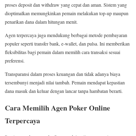
proses deposit dan withdraw yang cepat dan aman. Sistem yang
dioptimalkan memungkinkan pemain melakukan top-up maupun
penarikan dana dalam hitungan menit.
Agen terpercaya juga mendukung berbagai metode pembayaran
populer seperti transfer bank, e-wallet, dan pulsa. Ini memberikan
fleksibilitas bagi pemain dalam memilih cara transaksi sesuai
preferensi.
Transparansi dalam proses keuangan dan tidak adanya biaya
tersembunyi menjadi nilai tambah. Pemain mendapat kepastian
dana masuk dan keluar dengan lancar tanpa hambatan berarti.
Cara Memilih Agen Poker Online
Terpercaya