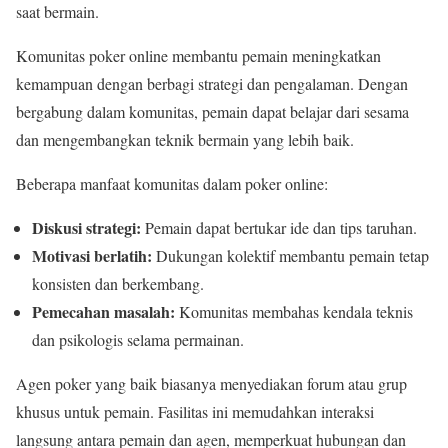
saat bermain.
Komunitas poker online membantu pemain meningkatkan
kemampuan dengan berbagi strategi dan pengalaman. Dengan
bergabung dalam komunitas, pemain dapat belajar dari sesama
dan mengembangkan teknik bermain yang lebih baik.
Beberapa manfaat komunitas dalam poker online:
Diskusi strategi:
Pemain dapat bertukar ide dan tips taruhan.
Motivasi berlatih:
Dukungan kolektif membantu pemain tetap
konsisten dan berkembang.
Pemecahan masalah:
Komunitas membahas kendala teknis
dan psikologis selama permainan.
Agen poker yang baik biasanya menyediakan forum atau grup
khusus untuk pemain. Fasilitas ini memudahkan interaksi
langsung antara pemain dan agen, memperkuat hubungan dan