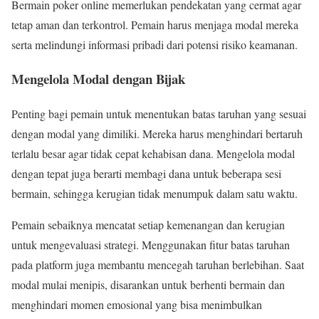
Bermain poker online memerlukan pendekatan yang cermat agar
tetap aman dan terkontrol. Pemain harus menjaga modal mereka
serta melindungi informasi pribadi dari potensi risiko keamanan.
Mengelola Modal dengan Bijak
Penting bagi pemain untuk menentukan batas taruhan yang sesuai
dengan modal yang dimiliki. Mereka harus menghindari bertaruh
terlalu besar agar tidak cepat kehabisan dana. Mengelola modal
dengan tepat juga berarti membagi dana untuk beberapa sesi
bermain, sehingga kerugian tidak menumpuk dalam satu waktu.
Pemain sebaiknya mencatat setiap kemenangan dan kerugian
untuk mengevaluasi strategi. Menggunakan fitur batas taruhan
pada platform juga membantu mencegah taruhan berlebihan. Saat
modal mulai menipis, disarankan untuk berhenti bermain dan
menghindari momen emosional yang bisa menimbulkan