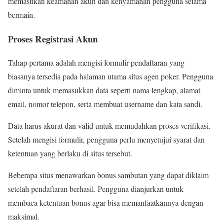
memastikan keamanan akun dan kenyamanan pengguna selama
bermain.
Proses Registrasi Akun
Tahap pertama adalah mengisi formulir pendaftaran yang
biasanya tersedia pada halaman utama situs agen poker. Pengguna
diminta untuk memasukkan data seperti nama lengkap, alamat
email, nomor telepon, serta membuat username dan kata sandi.
Data harus akurat dan valid untuk memudahkan proses verifikasi.
Setelah mengisi formulir, pengguna perlu menyetujui syarat dan
ketentuan yang berlaku di situs tersebut.
Beberapa situs menawarkan bonus sambutan yang dapat diklaim
setelah pendaftaran berhasil. Pengguna dianjurkan untuk
membaca ketentuan bonus agar bisa memanfaatkannya dengan
maksimal.