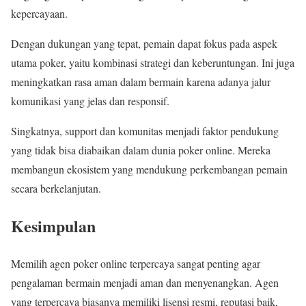
kepercayaan.
Dengan dukungan yang tepat, pemain dapat fokus pada aspek
utama poker, yaitu kombinasi strategi dan keberuntungan. Ini juga
meningkatkan rasa aman dalam bermain karena adanya jalur
komunikasi yang jelas dan responsif.
Singkatnya, support dan komunitas menjadi faktor pendukung
yang tidak bisa diabaikan dalam dunia poker online. Mereka
membangun ekosistem yang mendukung perkembangan pemain
secara berkelanjutan.
Kesimpulan
Memilih agen poker online terpercaya sangat penting agar
pengalaman bermain menjadi aman dan menyenangkan. Agen
yang terpercaya biasanya memiliki lisensi resmi, reputasi baik,