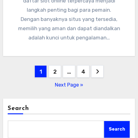
daftar slot online terpercaya menjadi
langkah penting bagi para pemain.
Dengan banyaknya situs yang tersedia,
memilih yang aman dan dapat diandalkan
adalah kunci untuk pengalaman…
Posts
1
2
…
4
pagination
Next Page »
Search
Search