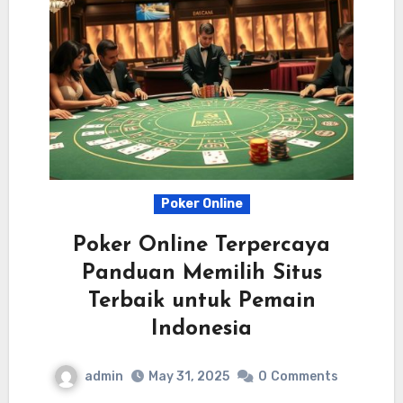
Poker Online
Poker Online Terpercaya
Panduan Memilih Situs
Terbaik untuk Pemain
Indonesia
admin
May 31, 2025
0
Comments