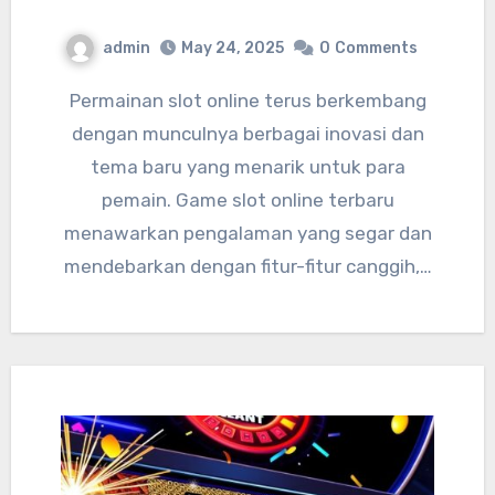
admin
May 24, 2025
0
Comments
Permainan slot online terus berkembang
dengan munculnya berbagai inovasi dan
tema baru yang menarik untuk para
pemain. Game slot online terbaru
menawarkan pengalaman yang segar dan
mendebarkan dengan fitur-fitur canggih,…