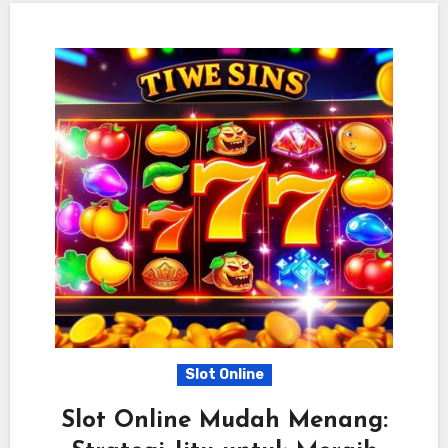
Slot Online
Slot Online Mudah Menang: