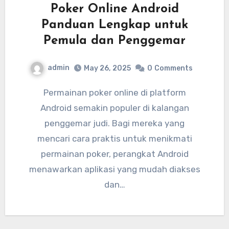
Poker Online Android
Panduan Lengkap untuk
Pemula dan Penggemar
admin
May 26, 2025
0
Comments
Permainan poker online di platform
Android semakin populer di kalangan
penggemar judi. Bagi mereka yang
mencari cara praktis untuk menikmati
permainan poker, perangkat Android
menawarkan aplikasi yang mudah diakses
dan…