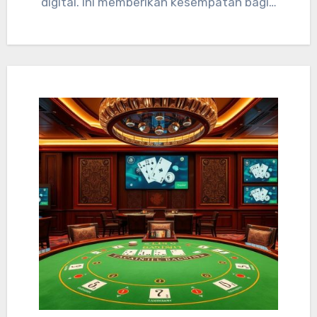
digital. Ini memberikan kesempatan bagi…