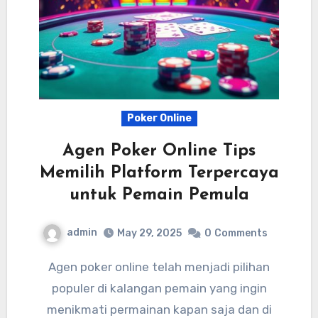
Poker Online
Agen Poker Online Tips
Memilih Platform Terpercaya
untuk Pemain Pemula
admin
May 29, 2025
0
Comments
Agen poker online telah menjadi pilihan
populer di kalangan pemain yang ingin
menikmati permainan kapan saja dan di