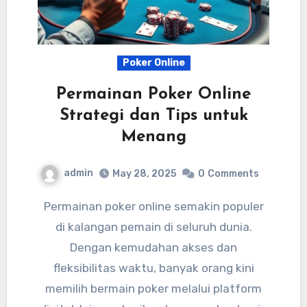
Poker Online
Permainan Poker Online
Strategi dan Tips untuk
Menang
admin
May 28, 2025
0
Comments
Permainan poker online semakin populer
di kalangan pemain di seluruh dunia.
Dengan kemudahan akses dan
fleksibilitas waktu, banyak orang kini
memilih bermain poker melalui platform