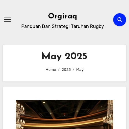
Skip
to
Orgiraq
content
Panduan Dan Strategi Taruhan Rugby
May 2025
Home
2025
May