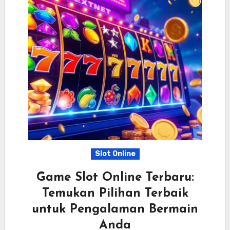
Slot Online
Game Slot Online Terbaru:
Temukan Pilihan Terbaik
untuk Pengalaman Bermain
Anda