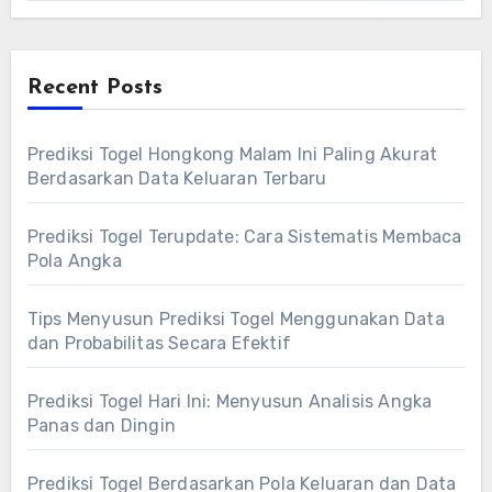
Recent Posts
Prediksi Togel Hongkong Malam Ini Paling Akurat
Berdasarkan Data Keluaran Terbaru
Prediksi Togel Terupdate: Cara Sistematis Membaca
Pola Angka
Tips Menyusun Prediksi Togel Menggunakan Data
dan Probabilitas Secara Efektif
Prediksi Togel Hari Ini: Menyusun Analisis Angka
Panas dan Dingin
Prediksi Togel Berdasarkan Pola Keluaran dan Data