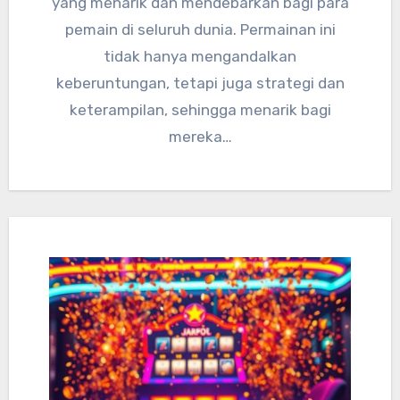
yang menarik dan mendebarkan bagi para
pemain di seluruh dunia. Permainan ini
tidak hanya mengandalkan
keberuntungan, tetapi juga strategi dan
keterampilan, sehingga menarik bagi
mereka…