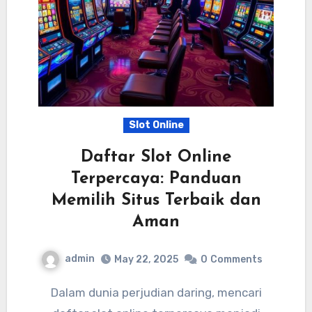
Slot Online
Daftar Slot Online
Terpercaya: Panduan
Memilih Situs Terbaik dan
Aman
admin
May 22, 2025
0
Comments
Dalam dunia perjudian daring, mencari