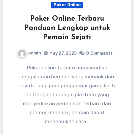
Poker Online
Poker Online Terbaru
Panduan Lengkap untuk
Pemain Sejati
admin
May 27, 2025
0
Comments
Poker online terbaru menawarkan
pengalaman bermain yang menarik dan
inovatif bagi para penggemar game kartu
ini. Dengan berbagai platform yang
menyediakan permainan terbaru dan
promosi menarik, pemain dapat
menemukan cara…