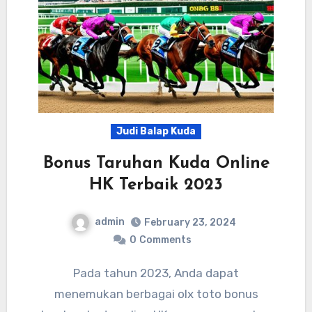
Judi Balap Kuda
Bonus Taruhan Kuda Online
HK Terbaik 2023
admin
February 23, 2024
0
Comments
Pada tahun 2023, Anda dapat
menemukan berbagai olx toto bonus