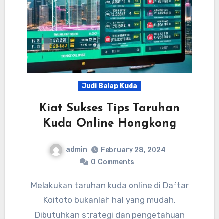
Judi Balap Kuda
Kiat Sukses Tips Taruhan
Kuda Online Hongkong
admin
February 28, 2024
0
Comments
Melakukan taruhan kuda online di Daftar
Koitoto bukanlah hal yang mudah.
Dibutuhkan strategi dan pengetahuan