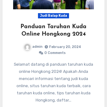
Judi Balap Kuda
Panduan Taruhan Kuda
Online Hongkong 2024
admin
February 20, 2024
0
Comments
Selamat datang di panduan taruhan kuda
online Hongkong 2024! Apakah Anda
mencari informasi tentang judi kuda
online, situs taruhan kuda terbaik, cara
taruhan kuda online, tips taruhan kuda
Hongkong, daftar…