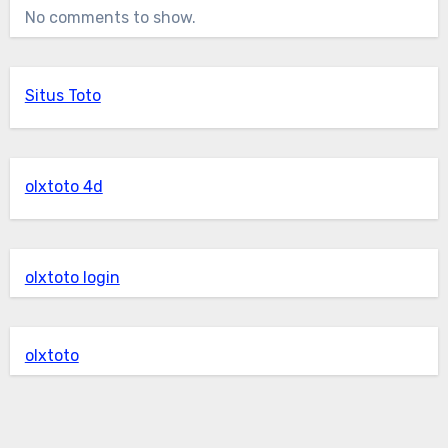
No comments to show.
Situs Toto
olxtoto 4d
olxtoto login
olxtoto