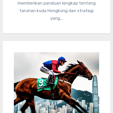
memberikan panduan lengkap tentang
taruhan kuda Hongkong dan strategi
yang…