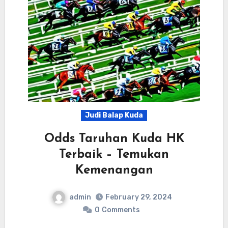
Judi Balap Kuda
Odds Taruhan Kuda HK
Terbaik – Temukan
Kemenangan
admin
February 29, 2024
0
Comments