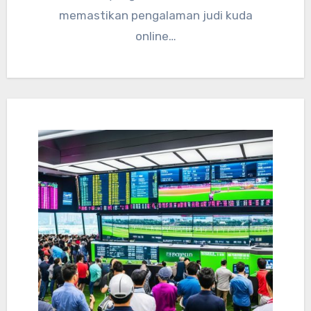
memastikan pengalaman judi kuda
online…