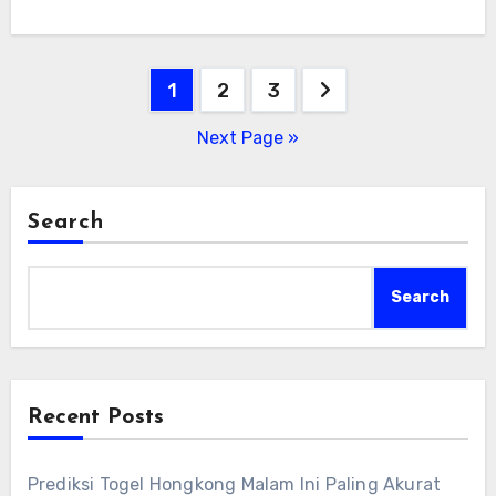
Posts
1
2
3
pagination
Next Page »
Search
Search
Recent Posts
Prediksi Togel Hongkong Malam Ini Paling Akurat