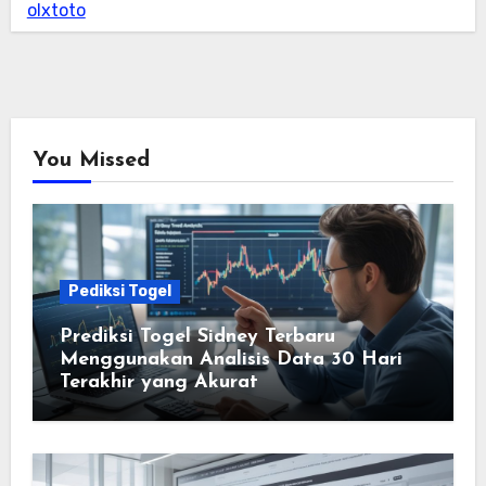
olxtoto
You Missed
Pediksi Togel
Prediksi Togel Sidney Terbaru
Menggunakan Analisis Data 30 Hari
Terakhir yang Akurat