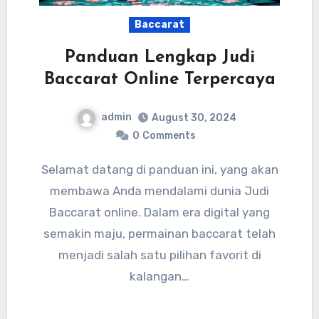
Baccarat
Panduan Lengkap Judi
Baccarat Online Terpercaya
admin
August 30, 2024
0
Comments
Selamat datang di panduan ini, yang akan
membawa Anda mendalami dunia Judi
Baccarat online. Dalam era digital yang
semakin maju, permainan baccarat telah
menjadi salah satu pilihan favorit di
kalangan…