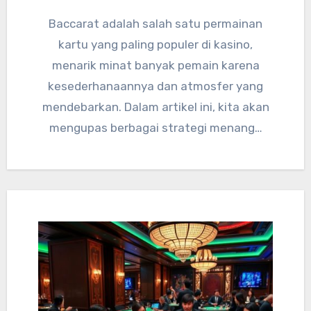
Baccarat adalah salah satu permainan
kartu yang paling populer di kasino,
menarik minat banyak pemain karena
kesederhanaannya dan atmosfer yang
mendebarkan. Dalam artikel ini, kita akan
mengupas berbagai strategi menang…