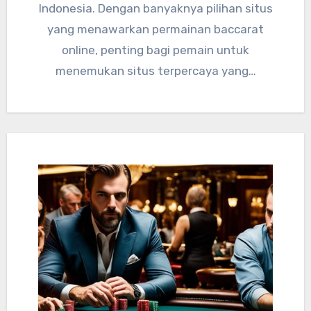
Indonesia. Dengan banyaknya pilihan situs
yang menawarkan permainan baccarat
online, penting bagi pemain untuk
menemukan situs terpercaya yang…