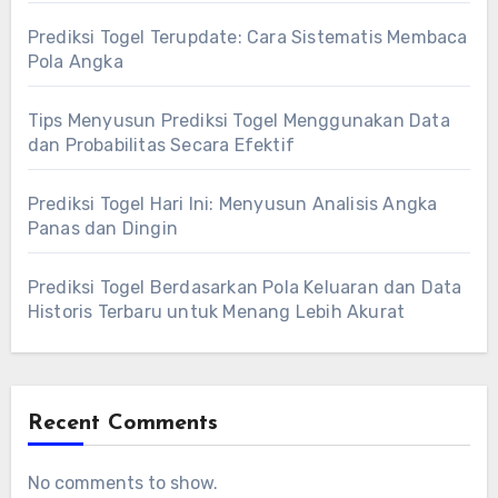
Prediksi Togel Terupdate: Cara Sistematis Membaca
Pola Angka
Tips Menyusun Prediksi Togel Menggunakan Data
dan Probabilitas Secara Efektif
Prediksi Togel Hari Ini: Menyusun Analisis Angka
Panas dan Dingin
Prediksi Togel Berdasarkan Pola Keluaran dan Data
Historis Terbaru untuk Menang Lebih Akurat
Recent Comments
No comments to show.