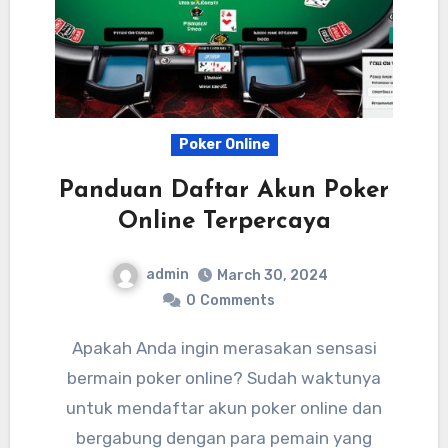
Poker Online
Panduan Daftar Akun Poker
Online Terpercaya
admin
March 30, 2024
0
Comments
Apakah Anda ingin merasakan sensasi
bermain poker online? Sudah waktunya
untuk mendaftar akun poker online dan
bergabung dengan para pemain yang