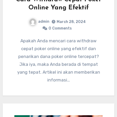
Online Yang Efektif
admin
March 28, 2024
0
Comments
Apakah Anda mencari cara withdraw
cepat poker online yang efektif dan
penarikan dana poker online tercepat?
Jika iya, maka Anda berada di tempat
yang tepat. Artikel ini akan memberikan
informasi…