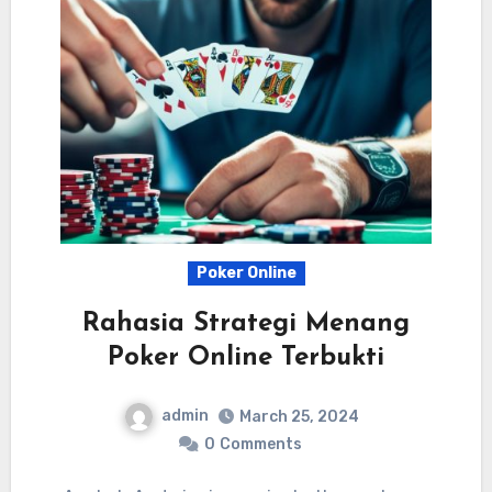
Poker Online
Rahasia Strategi Menang
Poker Online Terbukti
admin
March 25, 2024
0
Comments