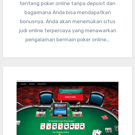
tentang poker online tanpa deposit dan
bagaimana Anda bisa mendapatkan
bonusnya. Anda akan menemukan situs
judi online terpercaya yang menawarkan
pengalaman bermain poker online…