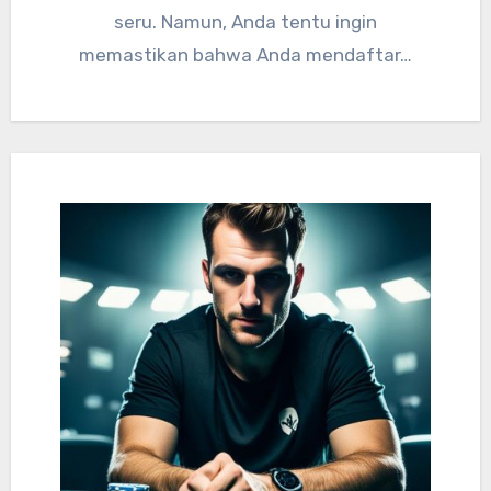
seru. Namun, Anda tentu ingin
memastikan bahwa Anda mendaftar…