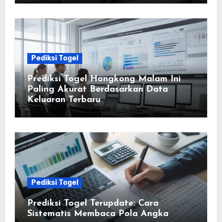
Pediksi Togel
Prediksi Togel Hongkong Malam Ini
Paling Akurat Berdasarkan Data
Keluaran Terbaru
Pediksi Togel
Prediksi Togel Terupdate: Cara
Sistematis Membaca Pola Angka