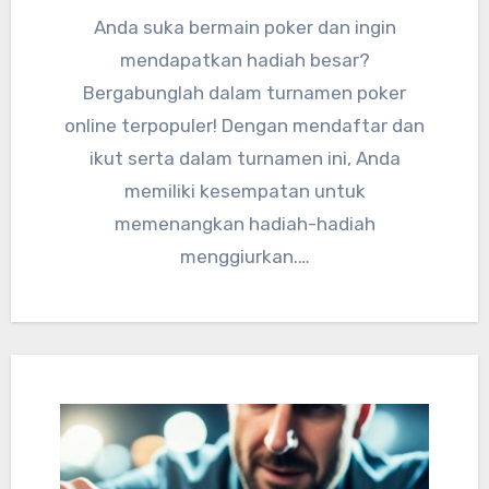
Anda suka bermain poker dan ingin
mendapatkan hadiah besar?
Bergabunglah dalam turnamen poker
online terpopuler! Dengan mendaftar dan
ikut serta dalam turnamen ini, Anda
memiliki kesempatan untuk
memenangkan hadiah-hadiah
menggiurkan.…