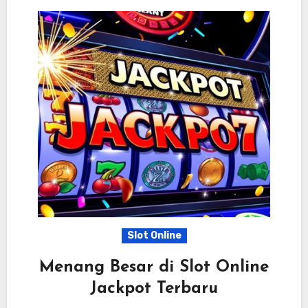
Slot Online
Menang Besar di Slot Online
Jackpot Terbaru