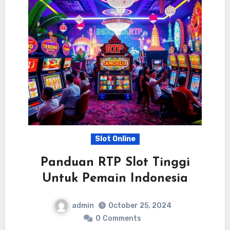
Slot Online
Panduan RTP Slot Tinggi
Untuk Pemain Indonesia
admin
October 25, 2024
0
Comments