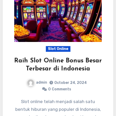
Slot Online
Raih Slot Online Bonus Besar
Terbesar di Indonesia
admin
October 24, 2024
0
Comments
Slot online telah menjadi salah satu
bentuk hiburan yang populer di Indonesia,