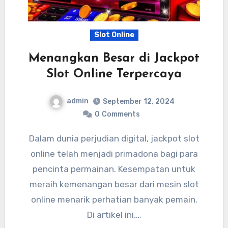
Slot Online
Menangkan Besar di Jackpot
Slot Online Terpercaya
admin
September 12, 2024
0
Comments
Dalam dunia perjudian digital, jackpot slot
online telah menjadi primadona bagi para
pencinta permainan. Kesempatan untuk
meraih kemenangan besar dari mesin slot
online menarik perhatian banyak pemain.
Di artikel ini,…