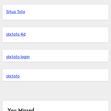
Situs Toto
olxtoto 4d
olxtoto login
olxtoto
You Missed