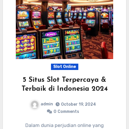
Slot Online
5 Situs Slot Terpercaya &
Terbaik di Indonesia 2024
admin
October 19, 2024
0
Comments
Dalam dunia perjudian online yang