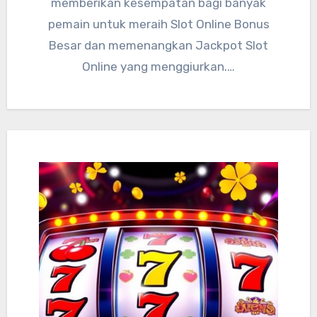
memberikan kesempatan bagi banyak
pemain untuk meraih Slot Online Bonus
Besar dan memenangkan Jackpot Slot
Online yang menggiurkan.…