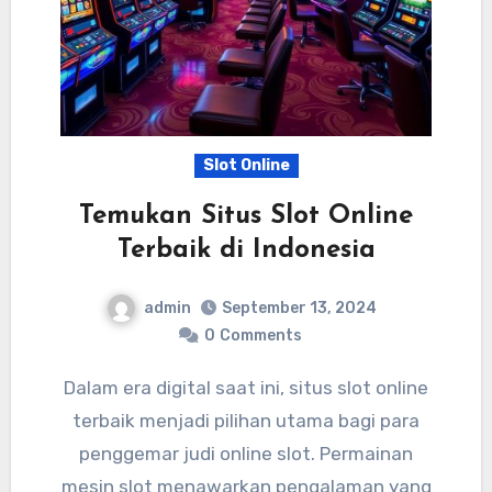
Slot Online
Temukan Situs Slot Online
Terbaik di Indonesia
admin
September 13, 2024
0
Comments
Dalam era digital saat ini, situs slot online
terbaik menjadi pilihan utama bagi para
penggemar judi online slot. Permainan
mesin slot menawarkan pengalaman yang