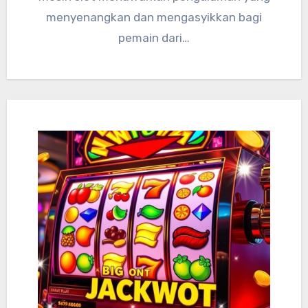
menyenangkan dan mengasyikkan bagi
pemain dari…