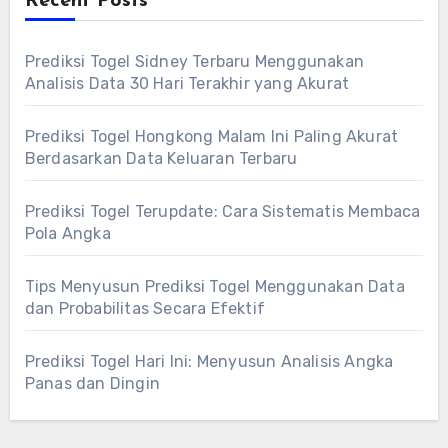
Recent Posts
Prediksi Togel Sidney Terbaru Menggunakan
Analisis Data 30 Hari Terakhir yang Akurat
Prediksi Togel Hongkong Malam Ini Paling Akurat
Berdasarkan Data Keluaran Terbaru
Prediksi Togel Terupdate: Cara Sistematis Membaca
Pola Angka
Tips Menyusun Prediksi Togel Menggunakan Data
dan Probabilitas Secara Efektif
Prediksi Togel Hari Ini: Menyusun Analisis Angka
Panas dan Dingin