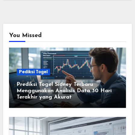
You Missed
Pediksi Togel
Prediksi Togel Sidney Terbaru
Menggunakan Analisis Data 30 Hari
Terakhir yang Akurat