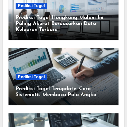
Pediksi Togel
Prediksi Togel Hongkong Malam Ini
Paling Akurat Berdasarkan Data
Keluaran Terbaru
Pediksi Togel
Prediksi Togel Terupdate: Cara
Sistematis Membaca Pola Angka