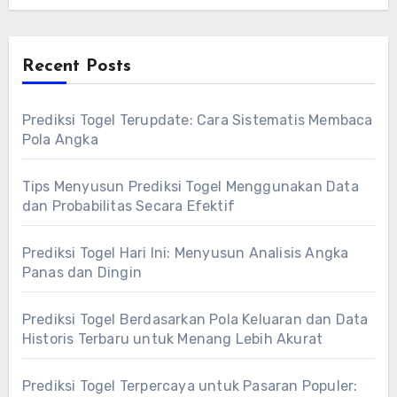
Recent Posts
Prediksi Togel Terupdate: Cara Sistematis Membaca
Pola Angka
Tips Menyusun Prediksi Togel Menggunakan Data
dan Probabilitas Secara Efektif
Prediksi Togel Hari Ini: Menyusun Analisis Angka
Panas dan Dingin
Prediksi Togel Berdasarkan Pola Keluaran dan Data
Historis Terbaru untuk Menang Lebih Akurat
Prediksi Togel Terpercaya untuk Pasaran Populer: