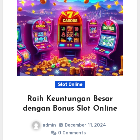
Slot Online
Raih Keuntungan Besar
dengan Bonus Slot Online
admin
December 11, 2024
0
Comments