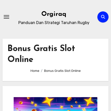
Skip
to
Orgiraq
content
Panduan Dan Strategi Taruhan Rugby
Bonus Gratis Slot
Online
Home
Bonus Gratis Slot Online