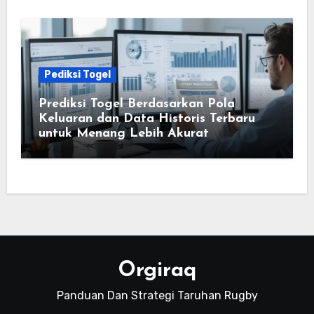
Pediksi Togel
Prediksi Togel Berdasarkan Pola
Keluaran dan Data Historis Terbaru
untuk Menang Lebih Akurat
Orgiraq
Panduan Dan Strategi Taruhan Rugby