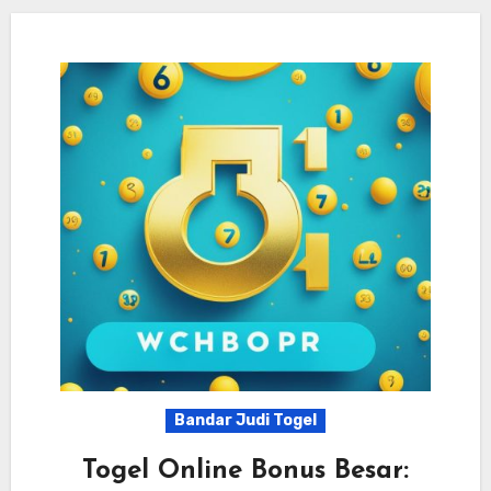
Bandar Judi Togel
Togel Online Bonus Besar: