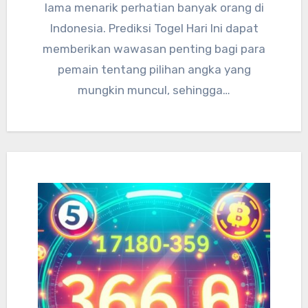
lama menarik perhatian banyak orang di
Indonesia. Prediksi Togel Hari Ini dapat
memberikan wawasan penting bagi para
pemain tentang pilihan angka yang
mungkin muncul, sehingga…