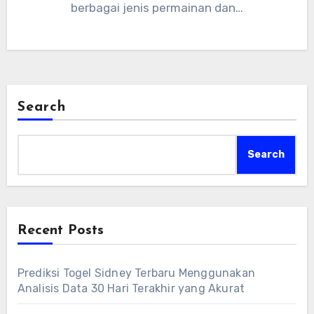
berbagai jenis permainan dan…
Search
Search
Recent Posts
Prediksi Togel Sidney Terbaru Menggunakan
Analisis Data 30 Hari Terakhir yang Akurat