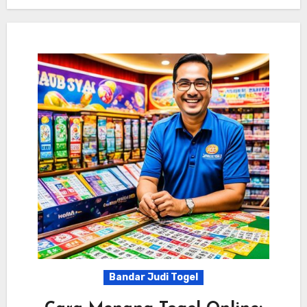
Bandar Judi Togel