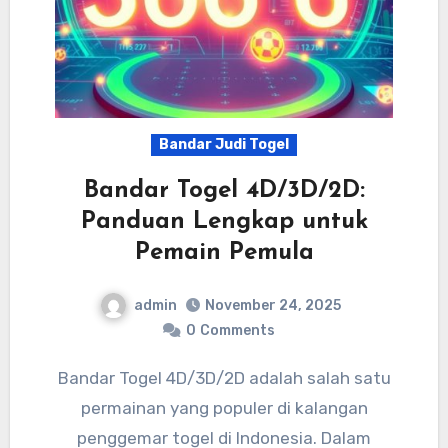
Bandar Judi Togel
Bandar Togel 4D/3D/2D:
Panduan Lengkap untuk
Pemain Pemula
admin
November 24, 2025
0
Comments
Bandar Togel 4D/3D/2D adalah salah satu
permainan yang populer di kalangan
penggemar togel di Indonesia. Dalam