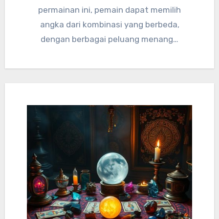
permainan ini, pemain dapat memilih
angka dari kombinasi yang berbeda,
dengan berbagai peluang menang…