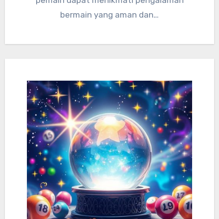
pemain dapat menikmati pengalaman
bermain yang aman dan…