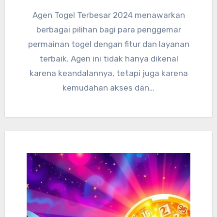
Agen Togel Terbesar 2024 menawarkan
berbagai pilihan bagi para penggemar
permainan togel dengan fitur dan layanan
terbaik. Agen ini tidak hanya dikenal
karena keandalannya, tetapi juga karena
kemudahan akses dan…