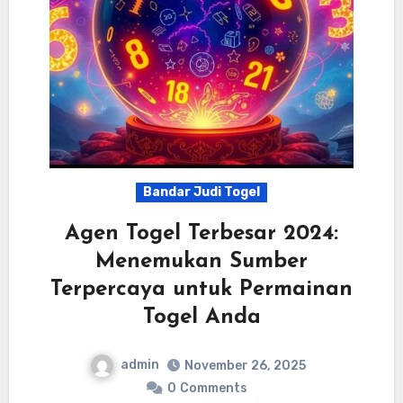
Bandar Judi Togel
Agen Togel Terbesar 2024:
Menemukan Sumber
Terpercaya untuk Permainan
Togel Anda
admin
November 26, 2025
0
Comments