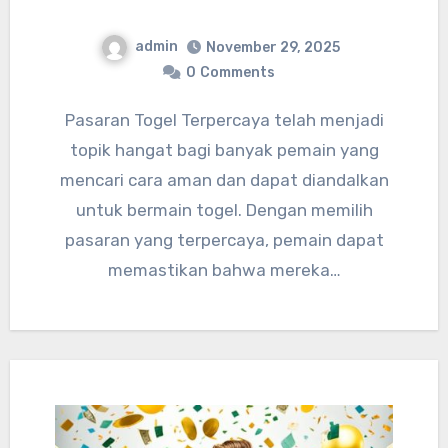
admin
November 29, 2025
0
Comments
Pasaran Togel Terpercaya telah menjadi
topik hangat bagi banyak pemain yang
mencari cara aman dan dapat diandalkan
untuk bermain togel. Dengan memilih
pasaran yang terpercaya, pemain dapat
memastikan bahwa mereka…