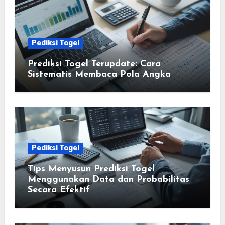
Pediksi Togel
Prediksi Togel Terupdate: Cara
Sistematis Membaca Pola Angka
Pediksi Togel
Tips Menyusun Prediksi Togel
Menggunakan Data dan Probabilitas
Secara Efektif