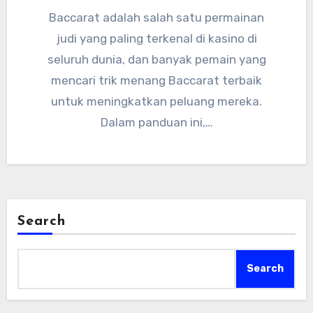
Baccarat adalah salah satu permainan
judi yang paling terkenal di kasino di
seluruh dunia, dan banyak pemain yang
mencari trik menang Baccarat terbaik
untuk meningkatkan peluang mereka.
Dalam panduan ini,…
Search
Search