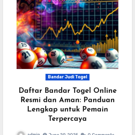
Bandar Judi Togel
Daftar Bandar Togel Online
Resmi dan Aman: Panduan
Lengkap untuk Pemain
Terpercaya
admin