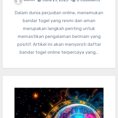
June 29, 2025
0
Comments
Dalam dunia perjudian online, menemukan
bandar togel yang resmi dan aman
merupakan langkah penting untuk
memastikan pengalaman bermain yang
positif. Artikel ini akan menyoroti daftar
bandar togel online terpercaya yang…