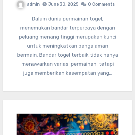
admin
June 30, 2025
0
Comments
Dalam dunia permainan togel,
menemukan bandar terpercaya dengan
peluang menang tinggi merupakan kunci
untuk meningkatkan pengalaman
bermain. Bandar togel terbaik tidak hanya
menawarkan variasi permainan, tetapi
juga memberikan kesempatan yang…