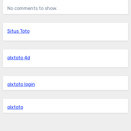
No comments to show.
Situs Toto
olxtoto 4d
olxtoto login
olxtoto