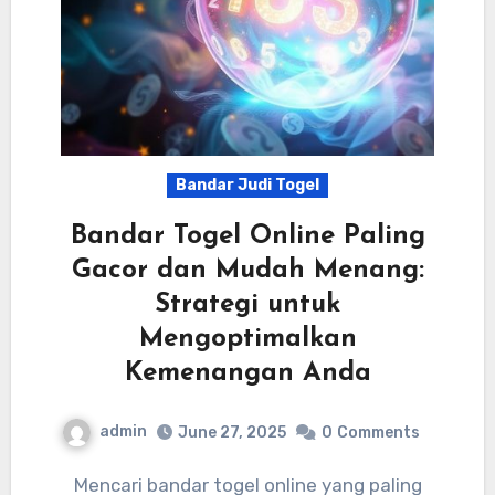
Bandar Judi Togel
Bandar Togel Online Paling
Gacor dan Mudah Menang:
Strategi untuk
Mengoptimalkan
Kemenangan Anda
admin
June 27, 2025
0
Comments
Mencari bandar togel online yang paling