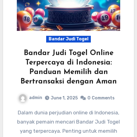
Bandar Judi Togel
Bandar Judi Togel Online
Terpercaya di Indonesia:
Panduan Memilih dan
Bertransaksi dengan Aman
admin
June 1, 2025
0
Comments
Dalam dunia perjudian online di Indonesia,
banyak pemain mencari Bandar Judi Togel
yang terpercaya. Penting untuk memilih