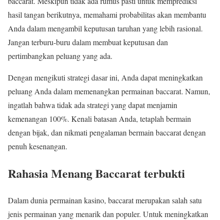
baccarat. Meskipun tidak ada rumus pasti untuk memprediksi
hasil tangan berikutnya, memahami probabilitas akan membantu
Anda dalam mengambil keputusan taruhan yang lebih rasional.
Jangan terburu-buru dalam membuat keputusan dan
pertimbangkan peluang yang ada.
Dengan mengikuti strategi dasar ini, Anda dapat meningkatkan
peluang Anda dalam memenangkan permainan baccarat. Namun,
ingatlah bahwa tidak ada strategi yang dapat menjamin
kemenangan 100%. Kenali batasan Anda, tetaplah bermain
dengan bijak, dan nikmati pengalaman bermain baccarat dengan
penuh kesenangan.
Rahasia Menang Baccarat terbukti
Dalam dunia permainan kasino, baccarat merupakan salah satu
jenis permainan yang menarik dan populer. Untuk meningkatkan