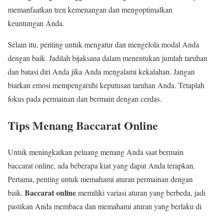
memanfaatkan tren kemenangan dan mengoptimalkan
keuntungan Anda.
Selain itu, penting untuk mengatur dan mengelola modal Anda
dengan baik. Jadilah bijaksana dalam menentukan jumlah taruhan
dan batasi diri Anda jika Anda mengalami kekalahan. Jangan
biarkan emosi mempengaruhi keputusan taruhan Anda. Tetaplah
fokus pada permainan dan bermain dengan cerdas.
Tips Menang Baccarat Online
Untuk meningkatkan peluang menang Anda saat bermain
baccarat online, ada beberapa kiat yang dapat Anda terapkan.
Pertama, penting untuk memahami aturan permainan dengan
Baccarat online
baik.
memiliki variasi aturan yang berbeda, jadi
pastikan Anda membaca dan memahami aturan yang berlaku di