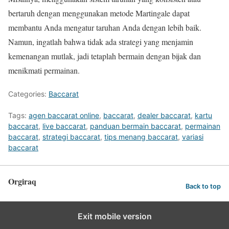
bertaruh dengan menggunakan metode Martingale dapat
membantu Anda mengatur taruhan Anda dengan lebih baik.
Namun, ingatlah bahwa tidak ada strategi yang menjamin
kemenangan mutlak, jadi tetaplah bermain dengan bijak dan
menikmati permainan.
Categories:
Baccarat
Tags:
agen baccarat online
,
baccarat
,
dealer baccarat
,
kartu
baccarat
,
live baccarat
,
panduan bermain baccarat
,
permainan
baccarat
,
strategi baccarat
,
tips menang baccarat
,
variasi
baccarat
Orgiraq
Back to top
Exit mobile version