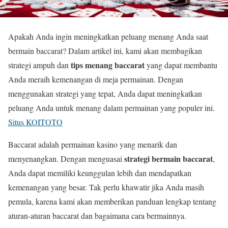
Apakah Anda ingin meningkatkan peluang menang Anda saat
bermain baccarat? Dalam artikel ini, kami akan membagikan
tips menang baccarat
strategi ampuh dan
yang dapat membantu
Anda meraih kemenangan di meja permainan. Dengan
menggunakan strategi yang tepat, Anda dapat meningkatkan
peluang Anda untuk menang dalam permainan yang populer ini.
Situs KOITOTO
Baccarat adalah permainan kasino yang menarik dan
strategi bermain baccarat
menyenangkan. Dengan menguasai
,
Anda dapat memiliki keunggulan lebih dan mendapatkan
kemenangan yang besar. Tak perlu khawatir jika Anda masih
pemula, karena kami akan memberikan panduan lengkap tentang
aturan-aturan baccarat dan bagaimana cara bermainnya.