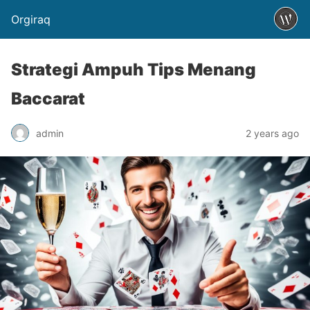
Orgiraq
Strategi Ampuh Tips Menang
Baccarat
admin
2 years ago