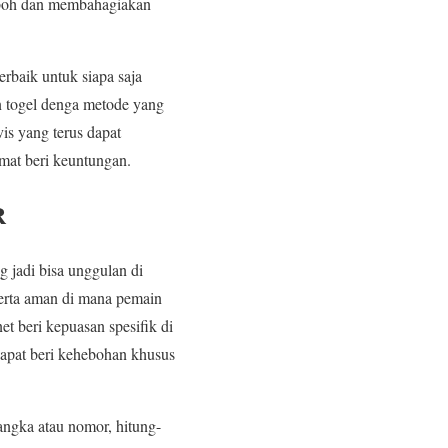
 heboh dan membahagiakan
erbaik untuk siapa saja
an togel denga metode yang
is yang terus dapat
mat beri keuntungan.
R
g jadi bisa unggulan di
serta aman di mana pemain
t beri kepuasan spesifik di
dapat beri kehebohan khusus
 angka atau nomor, hitung-