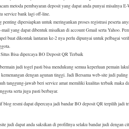
acam metoda pembayaran deposit yang dapat anda punyai misalnya E-Wa
 service bank lagi off-line.
 penting dipersiapkan untuk meringankan proses registrasi peserta anya
e-mail yang dapat dibentuk misalkan di account Gmail serta Yahoo. Pe
pel buat dikontak lantaran ke-2 nya perlu dipunyai untuk pelbagai veri
ggota.
 Situs Bisa dipercaya BO Deposit QR Terbaik
 bermain judi togel pasti bisa mendukung semua keperluan pemain laku
 kemenangan dengan agunan tinggi. Jadi Bersama web-site judi paling 
h tanggung-jawab beri service amat memiliki kualitas terbaik maka dar
ggota serta juga pasti berbayar.
if blog resmi dapat dipercaya jadi bandar BO deposit QR terpilih jadi t
te judi dapat anda saksikan di profillnya selaku bandar judi dengan ci