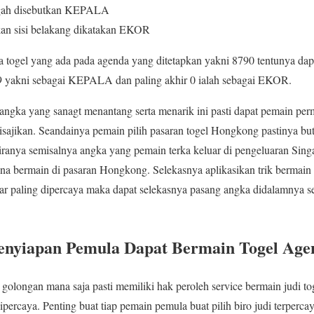
engah disebutkan KEPALA
an sisi belakang dikatakan EKOR
a togel yang ada pada agenda yang ditetapkan yakni 8790 tentunya dapa
9 yakni sebagai KEPALA dan paling akhir 0 ialah sebagai EKOR.
angka yang sanagt menantang serta menarik ini pasti dapat pemain pe
sajikan. Seandainya pemain pilih pasaran togel Hongkong pastinya b
anya semisalnya angka yang pemain terka keluar di pengeluaran Singa
a bermain di pasaran Hongkong. Selekasnya aplikasikan trik bermain 
r paling dipercaya maka dapat selekasnya pasang angka didalamnya se
Penyiapan Pemula Dapat Bermain Togel Ag
ari golongan mana saja pasti memiliki hak peroleh service bermain judi t
ipercaya. Penting buat tiap pemain pemula buat pilih biro judi terpercay