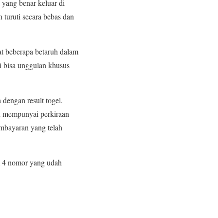
 yang benar keluar di
 turuti secara bebas dan
at beberapa betaruh dalam
i bisa unggulan khusus
dengan result togel.
an mempunyai perkiraan
mbayaran yang telah
am 4 nomor yang udah