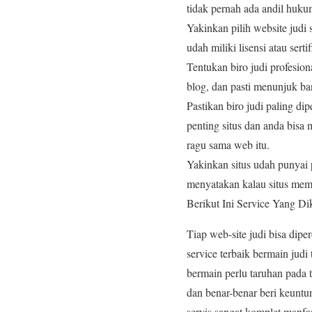
tidak pernah ada andil huk
Yakinkan pilih website judi 
udah miliki lisensi atau serti
Tentukan biro judi profesio
blog, dan pasti menunjuk ban
Pastikan biro judi paling di
penting situs dan anda bisa
ragu sama web itu.
Yakinkan situs udah punyai 
menyatakan kalau situs memp
Berikut Ini Service Yang D
Tiap web-site judi bisa dip
service terbaik bermain judi
bermain perlu taruhan pada t
dan benar-benar beri keuntu
servis sangat komplet manfa