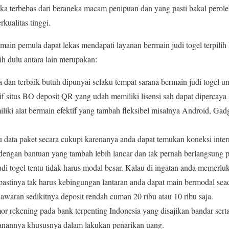
a terbebas dari beraneka macam penipuan dan yang pasti bakal perole
kualitas tinggi.
main pemula dapat lekas mendapati layanan bermain judi togel terpilih
ih dulu antara lain merupakan:
a dan terbaik butuh dipunyai selaku tempat sarana bermain judi togel 
if situs BO deposit QR yang udah memiliki lisensi sah dapat dipercaya 
liki alat bermain efektif yang tambah fleksibel misalnya Android, Gad
au data paket secara cukupi karenanya anda dapat temukan koneksi intern
 dengan bantuan yang tambah lebih lancar dan tak pernah berlangsung p
di togel tentu tidak harus modal besar. Kalau di ingatan anda memerlu
di pastinya tak harus kebingungan lantaran anda dapat main bermodal se
awaran sedikitnya deposit rendah cuman 20 ribu atau 10 ribu saja.
 rekening pada bank terpenting Indonesia yang disajikan bandar serta 
anannya khususnya dalam lakukan penarikan uang.