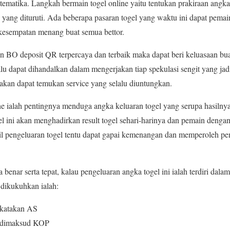
matika. Langkah bermain togel online yaitu tentukan prakiraan angka
 yang dituruti. Ada beberapa pasaran togel yang waktu ini dapat pemain
i kesempatan menang buat semua bettor.
en BO deposit QR terpercaya dan terbaik maka dapat beri keluasaan bu
lu dapat dihandalkan dalam mengerjakan tiap spekulasi sengit yang jad
akan dapat temukan service yang selalu diuntungkan.
e ialah pentingnya menduga angka keluaran togel yang serupa hasilnya 
gel ini akan menghadirkan result togel sehari-harinya dan pemain deng
il pengeluaran togel tentu dapat gapai kemenangan dan memperoleh pe
benar serta tepat, kalau pengeluaran angka togel ini ialah terdiri dal
 dikukuhkan ialah:
ikatakan AS
h dimaksud KOP