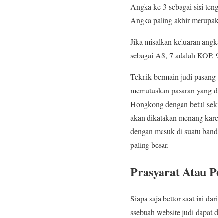
Angka ke-3 sebagai sisi t
Angka paling akhir merupak
Jika misalkan keluaran angk
sebagai AS, 7 adalah KOP, 
Teknik bermain judi pasang 
memutuskan pasaran yang di
Hongkong dengan betul sekir
akan dikatakan menang karen
dengan masuk di suatu banda
paling besar.
Prasyarat Atau 
Siapa saja bettor saat ini d
ssebuah website judi dapat d