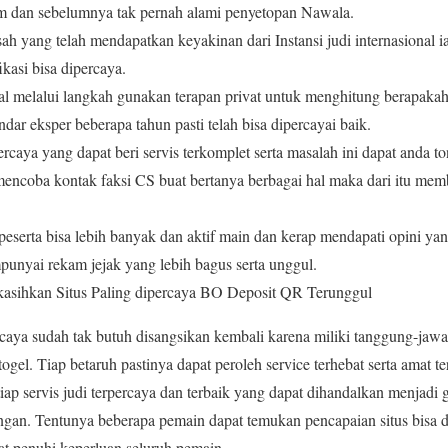
um dan sebelumnya tak pernah alami penyetopan Nawala.
sah yang telah mendapatkan keyakinan dari Instansi judi internasional ia
fikasi bisa dipercaya.
nal melalui langkah gunakan terapan privat untuk menghitung berapakah 
dar eksper beberapa tahun pasti telah bisa dipercayai baik.
percaya yang dapat beri servis terkomplet serta masalah ini dapat anda 
 mencoba kontak faksi CS buat bertanya berbagai hal maka dari itu mem
peserta bisa lebih banyak dan aktif main dan kerap mendapati opini y
unyai rekam jejak yang lebih bagus serta unggul.
ikasihkan Situs Paling dipercaya BO Deposit QR Terunggul
ercaya sudah tak butuh disangsikan kembali karena miliki tanggung-ja
 togel. Tiap betaruh pastinya dapat peroleh service terhebat serta amat 
iap servis judi terpercaya dan terbaik yang dapat dihandalkan menjadi g
ngan. Tentunya beberapa pemain dapat temukan pencapaian situs bisa di
at penuhi keperluan seluruh pemain.