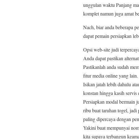
unggulan waktu Panjang mak
komplet namun juga amat ber
Nach, biar anda beberapa pe
dapat pemain persiapkan leb
Opsi web-site judi terpercay
Anda dapat pastikan alternat
Pastikanlah anda sudah memi
fitur media online yang lain.
Isikan jatah lebih dahulu at
konstan hingga kasih servis
Persiapkan modal bermain ju
ribu buat taruhan togel, ja
paling dipercaya dengan pen
Yakini buat mempunyai nomor
kita supaya terbangun keam