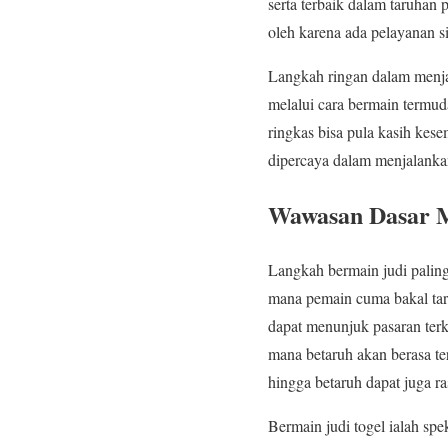
serta terbaik dalam taruhan
oleh karena ada pelayanan s
Langkah ringan dalam menjala
melalui cara bermain termud
ringkas bisa pula kasih kes
dipercaya dalam menjalankan
Wawasan Dasar M
Langkah bermain judi paling 
mana pemain cuma bakal taru
dapat menunjuk pasaran terko
mana betaruh akan berasa te
hingga betaruh dapat juga 
Bermain judi togel ialah spe