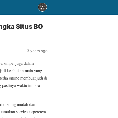
ngka Situs BO
3 years ago
a simpel juga dalam
 jadi kesibukan main yang
media online membuat judi di
 pastinya waktu ini bisa
trik paling mudah dan
 temukan service terpercaya