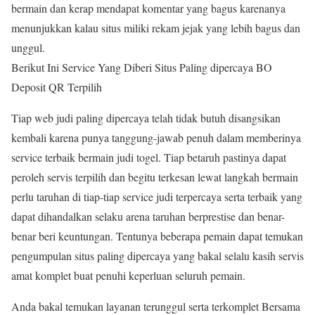
bermain dan kerap mendapat komentar yang bagus karenanya
menunjukkan kalau situs miliki rekam jejak yang lebih bagus dan
unggul.
Berikut Ini Service Yang Diberi Situs Paling dipercaya BO
Deposit QR Terpilih
Tiap web judi paling dipercaya telah tidak butuh disangsikan
kembali karena punya tanggung-jawab penuh dalam memberinya
service terbaik bermain judi togel. Tiap betaruh pastinya dapat
peroleh servis terpilih dan begitu terkesan lewat langkah bermain
perlu taruhan di tiap-tiap service judi terpercaya serta terbaik yang
dapat dihandalkan selaku arena taruhan berprestise dan benar-
benar beri keuntungan. Tentunya beberapa pemain dapat temukan
pengumpulan situs paling dipercaya yang bakal selalu kasih servis
amat komplet buat penuhi keperluan seluruh pemain.
Anda bakal temukan layanan terunggul serta terkomplet Bersama