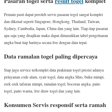
Pasaran togel serta
result togel
komplet
Pemain pasti dapat peroleh servis pasaran togel sangat komplet
dan dikenal seperti Singapore, Hongkong, Thailand, Taiwan,
Sydney, Cambodia, Japan, China dan yang lain. Tiap-tiap pasaran
apa saja yang disajikan maka dapat dimasukkan tabel pengeluaran
angka buat tiap harinya secara live dengan data tepat.
Data ramalan togel paling dipercaya
Siap juga service terkomplet data prakiraan togel presisi adanya
pelayanan code alam, syair togel, data angka Shio, buku mimpi,
erek erek tafsiran mimpi, ramalan togel, bocoran angka, paito
togel, paito warna, live draw togel dan yang lain.
Konsumen Servis responsif serta ramah