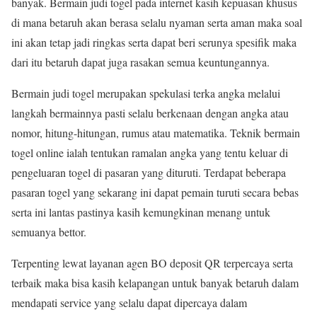
banyak. Bermain judi togel pada internet kasih kepuasan khusus
di mana betaruh akan berasa selalu nyaman serta aman maka soal
ini akan tetap jadi ringkas serta dapat beri serunya spesifik maka
dari itu betaruh dapat juga rasakan semua keuntungannya.
Bermain judi togel merupakan spekulasi terka angka melalui
langkah bermainnya pasti selalu berkenaan dengan angka atau
nomor, hitung-hitungan, rumus atau matematika. Teknik bermain
togel online ialah tentukan ramalan angka yang tentu keluar di
pengeluaran togel di pasaran yang dituruti. Terdapat beberapa
pasaran togel yang sekarang ini dapat pemain turuti secara bebas
serta ini lantas pastinya kasih kemungkinan menang untuk
semuanya bettor.
Terpenting lewat layanan agen BO deposit QR terpercaya serta
terbaik maka bisa kasih kelapangan untuk banyak betaruh dalam
mendapati service yang selalu dapat dipercaya dalam