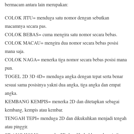
bermacam antara lain merupakan:
COLOK JITU= menduga satu nomor dengan sebutkan
macamnya secara pas.
COLOK BEBAS= cuma mengira satu nomor secara bebas.
COLOK MACAU= mengira dua nomor secara bebas posisi
mana saja.
COLOK NAGA= menerka tiga nomor secara bebas posisi mana
pun.
TOGEL 2D 3D 4D= menduga angka dengan tepat serta benar
sesuai sama posisinya yakni dua angka, tiga angka dan empat
angka.
KEMBANG KEMPIS= menerka 2D dan ditetapkan sebagai
kembang, kempis atau kembar.
TENGAH TEPI= menduga 2D dan dikukuhkan menjadi tengah
atau pinggir.