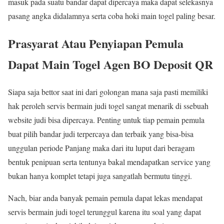
masuk pada suatu bandar dapat dipercaya maka dapat selekasnya
pasang angka didalamnya serta coba hoki main togel paling besar.
Prasyarat Atau Penyiapan Pemula
Dapat Main Togel Agen BO Deposit QR
Siapa saja bettor saat ini dari golongan mana saja pasti memiliki
hak peroleh servis bermain judi togel sangat menarik di ssebuah
website judi bisa dipercaya. Penting untuk tiap pemain pemula
buat pilih bandar judi terpercaya dan terbaik yang bisa-bisa
unggulan periode Panjang maka dari itu luput dari beragam
bentuk penipuan serta tentunya bakal mendapatkan service yang
bukan hanya komplet tetapi juga sangatlah bermutu tinggi.
Nach, biar anda banyak pemain pemula dapat lekas mendapat
servis bermain judi togel terunggul karena itu soal yang dapat